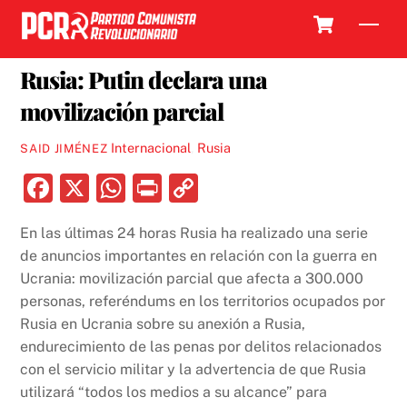
Skip
Cart
Men
to
25 SEPTIEMBRE, 2022
content
Rusia: Putin declara una
movilización parcial
Internacional
,
Rusia
SAID JIMÉNEZ
F
X
W
P
C
a
h
ri
o
En las últimas 24 horas Rusia ha realizado una serie
c
at
nt
p
de anuncios importantes en relación con la guerra en
e
s
y
Ucrania: movilización parcial que afecta a 300.000
b
A
Li
personas, referéndums en los territorios ocupados por
Rusia en Ucrania sobre su anexión a Rusia,
o
p
n
endurecimiento de las penas por delitos relacionados
o
p
k
con el servicio militar y la advertencia de que Rusia
k
utilizará “todos los medios a su alcance” para