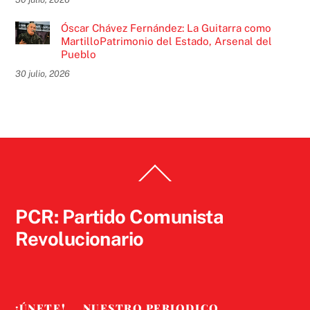
Óscar Chávez Fernández: La Guitarra como
MartilloPatrimonio del Estado, Arsenal del
Pueblo
30 julio, 2026
Back
To
Top
PCR: Partido Comunista
Revolucionario
¡ÚNETE!
NUESTRO PERIODICO