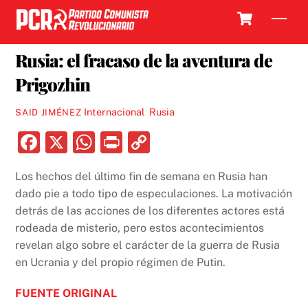
Skip
Cart
Men
to
29 JUNIO, 2023
content
Rusia: el fracaso de la aventura de
Prigozhin
Internacional
,
Rusia
SAID JIMÉNEZ
F
X
W
P
C
a
h
ri
o
Los hechos del último fin de semana en Rusia han
c
at
nt
p
dado pie a todo tipo de especulaciones. La motivación
e
s
y
detrás de las acciones de los diferentes actores está
b
A
Li
rodeada de misterio, pero estos acontecimientos
revelan algo sobre el carácter de la guerra de Rusia
o
p
n
en Ucrania y del propio régimen de Putin.
o
p
k
k
FUENTE ORIGINAL