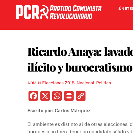
Skip
¡ÚNETE!
to
content
Ricardo Anaya: lavad
ilícito y burocratismo
Elecciones 2018
,
Nacional
,
Política
ADMIN
F
X
W
P
C
a
h
ri
o
Escrito por: Carlos Márquez
c
at
nt
p
e
s
y
El ambiente es distinto al de otras elecciones,
burguesía no logra tener un candidato sólido y 