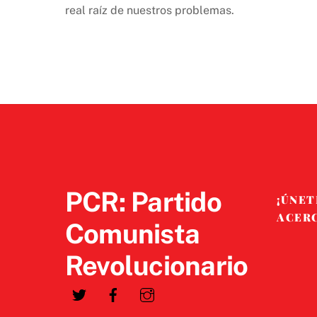
real raíz de nuestros problemas.
PCR: Partido
¡ÚNET
ACER
Comunista
Revolucionario