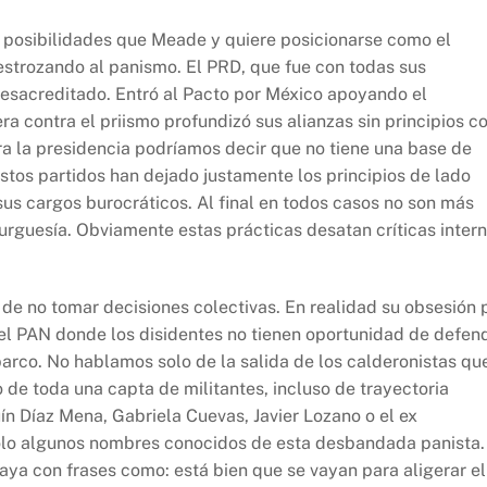
posibilidades que Meade y quiere posicionarse como el
estrozando al panismo. El PRD, que fue con todas sus
desacreditado. Entró al Pacto por México apoyando el
a contra el priismo profundizó sus alianzas sin principios c
ra la presidencia podríamos decir que no tiene una base de
estos partidos han dejado justamente los principios de lado
us cargos burocráticos. Al final en todos casos no son más
urguesía. Obviamente estas prácticas desatan críticas inter
de no tomar decisiones colectivas. En realidad su obsesión 
del PAN donde los disidentes no tienen oportunidad de defen
arco. No hablamos solo de la salida de los calderonistas qu
 de toda una capta de militantes, incluso de trayectoria
ín Díaz Mena, Gabriela Cuevas, Javier Lozano o el ex
solo algunos nombres conocidos de esta desbandada panista.
aya con frases como: está bien que se vayan para aligerar el