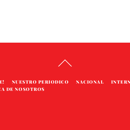
Back
To
Top
E!
NUESTRO PERIODICO
NACIONAL
INTER
CA DE NOSOTROS