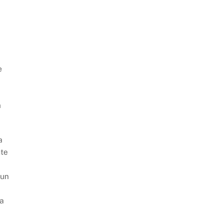
e
a
a
nte
 un
 a