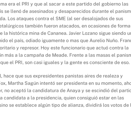
a era el PRI y que al sacar a este partido del gobierno las
país se llenó de asesinados y desaparecidos durante el panis
ada. Los ataques contra el SME (al ser desalojados de sus
metalúrgicos también fueron atacados, en ocasiones de forma
e la histórica mina de Cananea. Javier Lozano sigue siendo u
nido el país, odiado iguamente o mas que Aurelio Nuño. Fran
oritario y represor. Hoy este funcionario que actuó contra la
sin más a la campaña de Meade. Frente a las masas el panis
ue el PRI, son casi iguales y la gente es consciente de eso.
l, hace que sus expresidentes panistas aires de realeza y
Fox, Martha Sagún intentó ser presidenta en su momento, ah
r, no aceptó la candidatura de Anaya y se escindió del parti
 candidata a la presidencia, quien consiguió estar en las
no se establece algún tipo de alianza, dividirá los votos de 