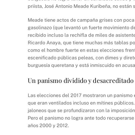
b
A
Li
priísta, José Antonio Meade Kuribeña, no están 
o
p
n
o
p
k
Meade tiene actos de campaña grises con poca as
k
gasolinazo (que levantó un fuerte movimiento de
recibido incluso la rechifla de miles de asistent
Ricardo Anaya, que tiene muchas más tablas pol
como el hombre fuerte en estas elecciones frent
escenificado públicas peleas, con dimes y diret
burguesía queretana y está inmiscuido en acusa
Un panismo dividido y desacreditado
Las elecciones del 2017 mostraron un panismo en
que eran ventilados incluso en mítines públicos.
jaloneos que se profundizaron con la imposició
Pero el panismo no logra ante todo recuperarse 
años 2000 y 2012.