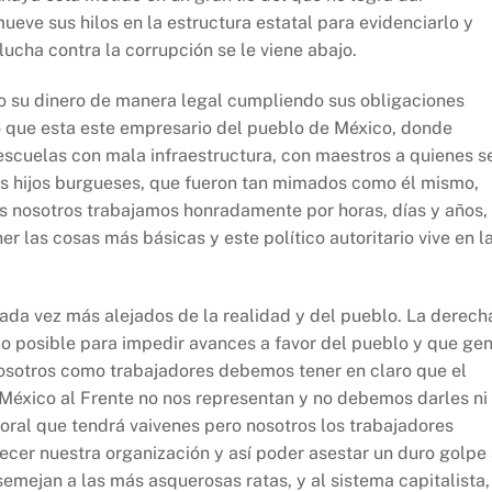
mueve sus hilos en la estructura estatal para evidenciarlo y
lucha contra la corrupción se le viene abajo.
 su dinero de manera legal cumpliendo sus obligaciones
do que esta este empresario del pueblo de México, donde
escuelas con mala infraestructura, con maestros a quienes s
us hijos burgueses, que fueron tan mimados como él mismo,
as nosotros trabajamos honradamente por horas, días y años,
r las cosas más básicas y este político autoritario vive en l
cada vez más alejados de la realidad y del pueblo. La derech
 lo posible para impedir avances a favor del pueblo y que ge
 Nosotros como trabajadores debemos tener en claro que el
 México al Frente no nos representan y no debemos darles ni
oral que tendrá vaivenes pero nosotros los trabajadores
cer nuestra organización y así poder asestar un duro golpe
semejan a las más asquerosas ratas, y al sistema capitalista,