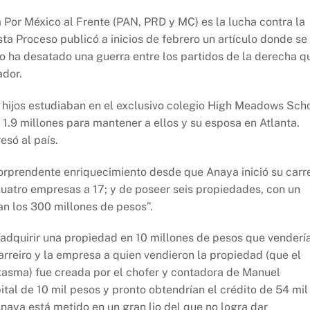
Por México al Frente (PAN, PRD y MC) es la lucha contra la
ista Proceso publicó a inicios de febrero un artículo donde se
o ha desatado una guerra entre los partidos de la derecha q
ador.
 hijos estudiaban en el exclusivo colegio High Meadows Sch
1.9 millones para mantener a ellos y su esposa en Atlanta.
esó al país.
sorprendente enriquecimiento desde que Anaya inició su carr
cuatro empresas a 17; y de poseer seis propiedades, con un
an los 300 millones de pesos”.
adquirir una propiedad en 10 millones de pesos que venderí
rreiro y la empresa a quien vendieron la propiedad (que el
asma) fue creada por el chofer y contadora de Manuel
tal de 10 mil pesos y pronto obtendrían el crédito de 54 mil
naya está metido en un gran lio del que no logra dar