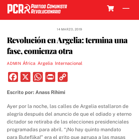
Skip
Cart
Men
to
content
14 MARZO, 2019
Revolución en Argelia: termina una
fase, comienza otra
África
,
Argelia
,
Internacional
ADMIN
F
X
W
P
C
a
h
ri
o
Escrito por: Anass Rihimi
c
at
nt
p
e
s
y
Ayer por la noche, las calles de Argelia estallaron de
b
A
Li
alegría después del anuncio de que el odiado y eterno
dictador se retiraba de las elecciones presidenciales
o
p
n
programadas para abril. “¡No hay quinto mandato
o
p
k
para Buteflika!” era el grito que agrupa a las masas