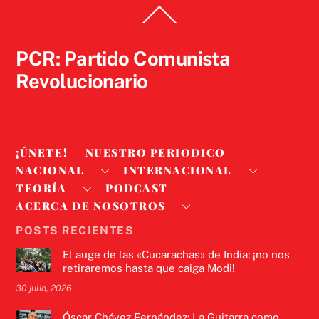
Back
To
Top
PCR: Partido Comunista
Revolucionario
¡ÚNETE!
NUESTRO PERIODICO
NACIONAL
INTERNACIONAL
TEORÍA
PODCAST
ACERCA DE NOSOTROS
POSTS RECIENTES
El auge de las «Cucarachas» de India: ¡no nos
retiraremos hasta que caiga Modi!
30 julio, 2026
Óscar Chávez Fernández: La Guitarra como