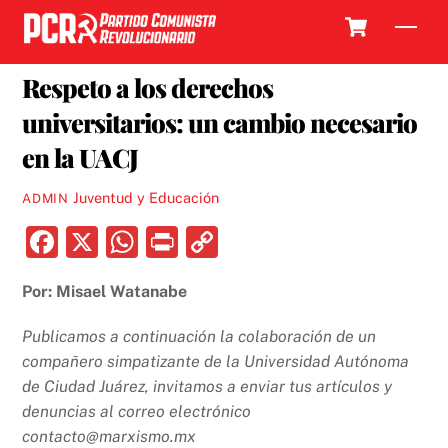
Skip
Cart
Men
to
15 JULIO, 2019
content
Respeto a los derechos
universitarios: un cambio necesario
en la UACJ
Juventud y Educación
ADMIN
F
X
W
P
C
a
h
ri
o
Por: Misael Watanabe
c
at
nt
p
e
s
y
Publicamos a continuación la colaboración de un
b
A
Li
compañero simpatizante de la Universidad Autónoma
de Ciudad Juárez, invitamos a enviar tus artículos y
o
p
n
denuncias al correo electrónico
o
p
k
contacto@marxismo.mx