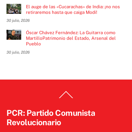
El auge de las «Cucarachas» de India: ¡no nos
retiraremos hasta que caiga Modi!
30 julio, 2026
Óscar Chávez Fernández: La Guitarra como
MartilloPatrimonio del Estado, Arsenal del
Pueblo
30 julio, 2026
Back
To
Top
PCR: Partido Comunista
Revolucionario