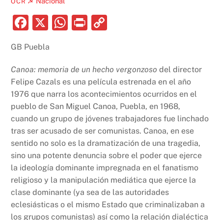
Nacional
OCR ☭
F
X
W
P
C
a
h
ri
o
GB Puebla
c
at
nt
p
e
s
y
Canoa: memoria de un hecho vergonzoso
del director
b
A
Li
Felipe Cazals es una película estrenada en el año
1976 que narra los acontecimientos ocurridos en el
o
p
n
pueblo de San Miguel Canoa, Puebla, en 1968,
o
p
k
cuando un grupo de jóvenes trabajadores fue linchado
k
tras ser acusado de ser comunistas. Canoa, en ese
sentido no solo es la dramatización de una tragedia,
sino una potente denuncia sobre el poder que ejerce
la ideología dominante impregnada en el fanatismo
religioso y la manipulación mediática que ejerce la
clase dominante (ya sea de las autoridades
eclesiásticas o el mismo Estado que criminalizaban a
los grupos comunistas) así como la relación dialéctica