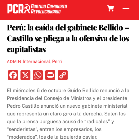
Skip
Cart
Men
to
8 OCTUBRE, 2021
content
Perú: la caída del gabinete Bellido –
Castillo se pliega a la ofensiva de los
capitalistas
Internacional
,
Perú
ADMIN
F
X
W
P
C
a
h
ri
o
El miércoles 6 de octubre Guido Bellido renunció a la
c
at
nt
p
Presidencia del Consejo de Ministros y el presidente
e
s
y
Pedro Castillo anunció un nuevo gabinete ministerial
b
A
Li
que representa un claro giro a la derecha. Salen los
que la prensa burguesa acusó de “radicales” y
o
p
n
“senderistas”, entran los empresarios, los
o
p
k
“moderados”, los de la izquierda caviar,