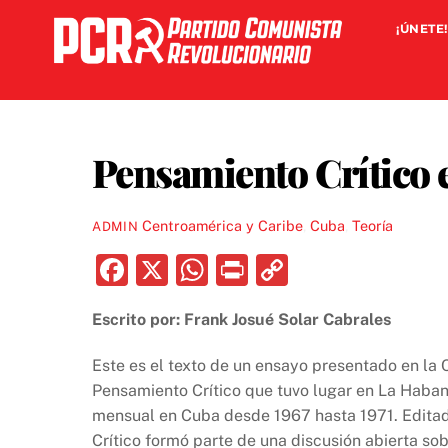
Skip
¡ÚNETE!
to
content
Pensamiento Crítico en
Centroamérica y Caribe
,
Cuba
,
Teoría
ADMIN
F
X
W
P
C
a
h
ri
o
Escrito por: Frank Josué Solar Cabrales
c
at
nt
p
e
s
y
Este es el texto de un ensayo presentado en la C
b
A
Li
Pensamiento Crítico que tuvo lugar en La Habana
mensual en Cuba desde 1967 hasta 1971. Edita
o
p
n
Crítico formó parte de una discusión abierta so