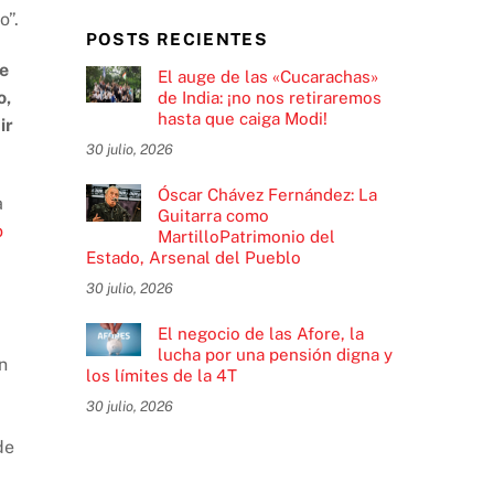
o”.
POSTS RECIENTES
de
El auge de las «Cucarachas»
o,
de India: ¡no nos retiraremos
hasta que caiga Modi!
ir
30 julio, 2026
Óscar Chávez Fernández: La
a
Guitarra como
o
MartilloPatrimonio del
Estado, Arsenal del Pueblo
30 julio, 2026
El negocio de las Afore, la
lucha por una pensión digna y
n
los límites de la 4T
30 julio, 2026
de