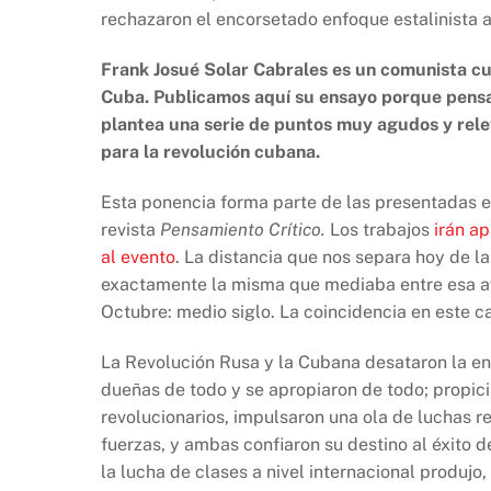
o
p
k
rechazaron el encorsetado enfoque estalinista 
k
Frank Josué Solar Cabrales es un comunista cu
Cuba. Publicamos aquí su ensayo porque pensam
plantea una serie de puntos muy agudos y relev
para la revolución cubana.
Esta ponencia forma parte de las presentadas 
revista
Pensamiento Crítico.
Los trabajos
irán ap
al evento
. La distancia que nos separa hoy de l
exactamente la misma que mediaba entre esa ave
Octubre: medio siglo. La coincidencia en este ca
La Revolución Rusa y la Cubana desataron la en
dueñas de todo y se apropiaron de todo; propici
revolucionarios, impulsaron una ola de luchas 
fuerzas, y ambas confiaron su destino al éxito 
la lucha de clases a nivel internacional produj