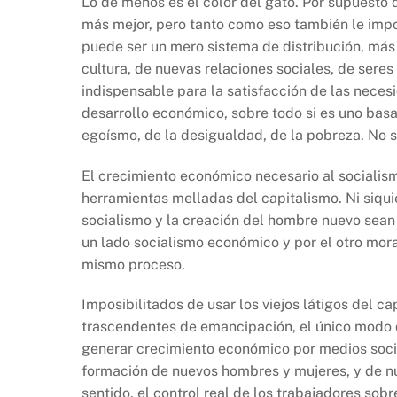
Lo de menos es el color del gato. Por supuesto q
más mejor, pero tanto como eso también le impo
puede ser un mero sistema de distribución, más 
cultura, de nuevas relaciones sociales, de sere
indispensable para la satisfacción de las neces
desarrollo económico, sobre todo si es uno basad
egoísmo, de la desigualdad, de la pobreza. No s
El crecimiento económico necesario al socialism
herramientas melladas del capitalismo. Ni siqui
socialismo y la creación del hombre nuevo sean 
un lado socialismo económico y por el otro mora
mismo proceso.
Imposibilitados de usar los viejos látigos del c
trascendentes de emancipación, el único modo q
generar crecimiento económico por medios social
formación de nuevos hombres y mujeres, y de nu
sentido, el control real de los trabajadores sobr