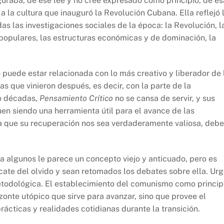
guraba, de ese lee y no cree expresado como principio, de es
 la cultura que inauguró la Revolución Cubana. Ella reflejó 
as las investigaciones sociales de la época: la Revolución, l
s populares, las estructuras económicas y de dominación, la
 puede estar relacionada con lo más creativo y liberador de 
as que vinieron después, es decir, con la parte de la
co décadas,
Pensamiento Crítico
no se cansa de servir, y sus
uen siendo una herramienta útil para el avance de las
ara que su recuperación nos sea verdaderamente valiosa, debe
, a algunos le parece un concepto viejo y anticuado, pero es
cate del olvido y sean retomados los debates sobre ella. Ur
 metodológica. El establecimiento del comunismo como princip
izonte utópico que sirve para avanzar, sino que provee el
prácticas y realidades cotidianas durante la transición.