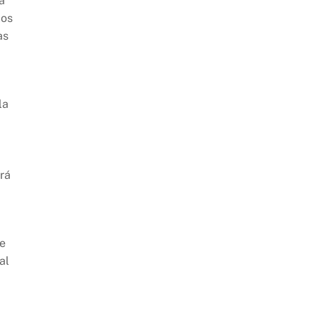
a
los
as
la
rá
ge
al