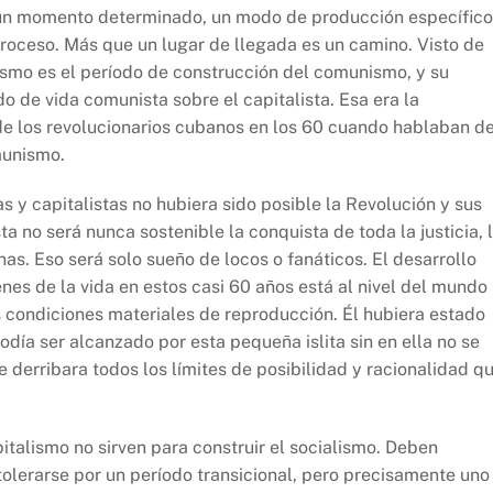
 un momento determinado, un modo de producción específico
proceso. Más que un lugar de llegada es un camino. Visto de
alismo es el período de construcción del comunismo, y su
o de vida comunista sobre el capitalista. Esa era la
de los revolucionarios cubanos en los 60 cuando hablaban d
munismo.
as y capitalistas no hubiera sido posible la Revolución y sus
a no será nunca sostenible la conquista de toda la justicia, 
as. Eso será solo sueño de locos o fanáticos. El desarrollo
nes de la vida en estos casi 60 años está al nivel del mundo
s condiciones materiales de reproducción. Él hubiera estado
podía ser alcanzado por esta pequeña islita sin en ella no se
 derribara todos los límites de posibilidad y racionalidad q
talismo no sirven para construir el socialismo. Deben
lerarse por un período transicional, pero precisamente uno