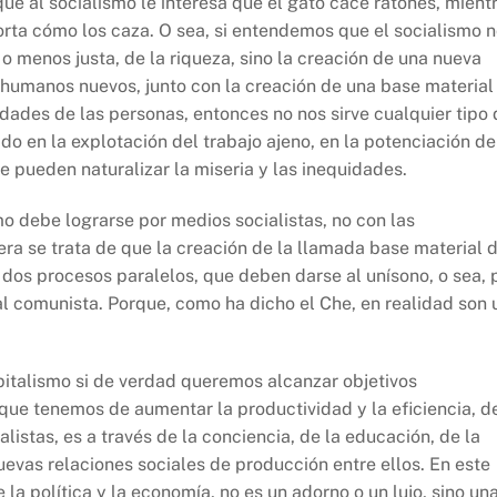
ue al socialismo le interesa que el gato cace ratones, mient
rta cómo los caza. O sea, si entendemos que el socialismo 
o menos justa, de la riqueza, sino la creación de una nueva
s humanos nuevos, junto con la creación de una base material
idades de las personas, entonces no nos sirve cualquier tipo
o en la explotación del trabajo ajeno, en la potenciación de
e pueden naturalizar la miseria y las inequidades.
o debe lograrse por medios socialistas, no con las
era se trata de que la creación de la llamada base material 
dos procesos paralelos, que deben darse al unísono, o sea, 
l comunista. Porque, como ha dicho el Che, en realidad son 
apitalismo si de verdad queremos alcanzar objetivos
ue tenemos de aumentar la productividad y la eficiencia, d
istas, es a través de la conciencia, de la educación, de la
evas relaciones sociales de producción entre ellos. En este
e la política y la economía, no es un adorno o un lujo, sino un