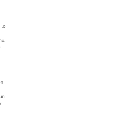
 lo
mo.
r
én
 un
r