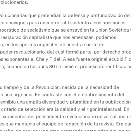
olucionarios.
evolucionarias que pretendían la defensa y profundización del
bolcheviques para encontrar allí sustento a sus posiciones.
ocrático de socialismo que se ensayó en la Unión Soviética 
de restauración capitalista que nos amenazan, podemos
ia, en los aportes originales de nuestra suerte de
oder revolucionario, del cual formó parte, por derecho prop
les exponentes el Che y Fidel. A esa fuente original acudió Fi
a, cuando en los años 80 se inició el proceso de rectificació
su tiempo y de la Revolución, nacida de la necesidad de
o una urgencia. En contraste con el empobrecimiento del
 exhibía una amplia diversidad y pluralidad en la publicación
iterio de selección era la calidad y el rigor intelectual. En
 exponentes del pensamiento revolucionario universal, inclu
nes que mantenía el equipo de redacción de la revista. Era pa