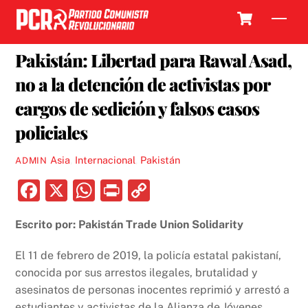
Skip
Cart
Men
to
28 FEBRERO, 2019
content
Pakistán: Libertad para Rawal Asad,
no a la detención de activistas por
cargos de sedición y falsos casos
policiales
Asia
,
Internacional
,
Pakistán
ADMIN
F
X
W
P
C
a
h
ri
o
Escrito por: Pakistán Trade Union Solidarity
c
at
nt
p
e
s
y
El 11 de febrero de 2019, la policía estatal pakistaní,
b
A
Li
conocida por sus arrestos ilegales, brutalidad y
asesinatos de personas inocentes reprimió y arrestó a
o
p
n
estudiantes y activistas de la Alianza de Jóvenes