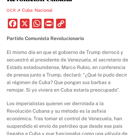
Cuba
,
Nacional
OCR ☭
F
X
W
P
C
a
h
ri
o
Partido Comunista Revolucionario
c
at
nt
p
e
s
y
El mismo día en que el gobierno de Trump derrocó y
b
A
Li
secuestró al presidente de Venezuela, el secretario de
Estado estadounidense, Marco Rubio, en conferencia
o
p
n
de prensa junto a Trump, declaró: “¿Qué le pudo decir
o
p
k
al régimen de Cuba? Que pongan sus barbas a
k
remojar. Si yo viviera en Cuba estaría preocupado”.
Los imperialistas quieren ver derrotada a la
Revolución Cubana y su método es la asfixia
económica. Tras tomar el control de Venezuela, han
suspendido el envío de petróleo que desde ese país
llegaba a Cuba y que funcionaba como una válvula de