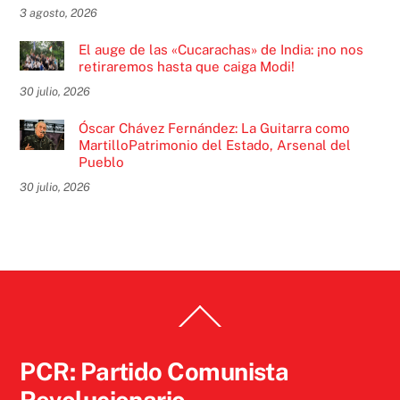
3 agosto, 2026
El auge de las «Cucarachas» de India: ¡no nos
retiraremos hasta que caiga Modi!
30 julio, 2026
Óscar Chávez Fernández: La Guitarra como
MartilloPatrimonio del Estado, Arsenal del
Pueblo
30 julio, 2026
Back
To
Top
PCR: Partido Comunista