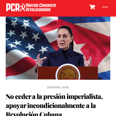
Skip
Cart
Men
to
content
29 ENERO, 2026
No ceder a la presión imperialista,
apoyar incondicionalmente a la
Revolución Cubana