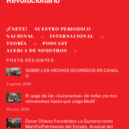
Revolucionario
¡ÚNETE!
NUESTRO PERIODICO
NACIONAL
INTERNACIONAL
TEORÍA
PODCAST
ACERCA DE NOSOTROS
POSTS RECIENTES
SOBRE LOS HECHOS OCURRIDOS EN CANAL
11
3 agosto, 2026
El auge de las «Cucarachas» de India: ¡no nos
retiraremos hasta que caiga Modi!
30 julio, 2026
Óscar Chávez Fernández: La Guitarra como
MartilloPatrimonio del Estado, Arsenal del