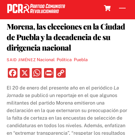
Skip
Cart
Men
to
20 FEBRERO, 2024
content
Morena, las elecciones en la Ciudad
de Puebla y la decadencia de su
dirigencia nacional
Nacional
,
Política
,
Puebla
SAID JIMÉNEZ
F
X
W
P
C
a
h
ri
o
El 20 de enero del presente año en el periódico
La
c
at
nt
p
Jornada
se publicó un reportaje en el que algunos
e
s
y
militantes del partido Morena emitieron una
b
A
Li
declaración en la que externaron su preocupación por
la falta de certeza en las encuestas de selección de
o
p
n
candidaturas en todos los niveles. Además, enfatizan
o
p
k
en “extremar transparencia”, “respetar los resultados