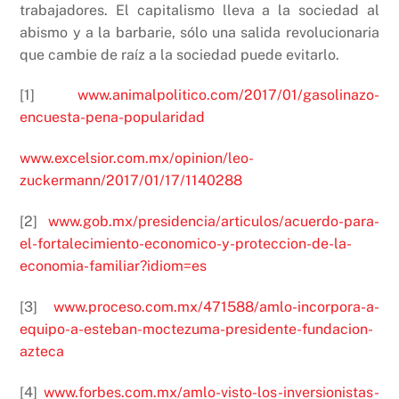
trabajadores. El capitalismo lleva a la sociedad al
abismo y a la barbarie, sólo una salida revolucionaria
que cambie de raíz a la sociedad puede evitarlo.
[1]
www.animalpolitico.com/2017/01/gasolinazo-
encuesta-pena-popularidad
www.excelsior.com.mx/opinion/leo-
zuckermann/2017/01/17/1140288
[2]
www.gob.mx/presidencia/articulos/acuerdo-para-
el-fortalecimiento-economico-y-proteccion-de-la-
economia-familiar?idiom=es
[3]
www.proceso.com.mx/471588/amlo-incorpora-a-
equipo-a-esteban-moctezuma-presidente-fundacion-
azteca
[4]
www.forbes.com.mx/amlo-visto-los-inversionistas-