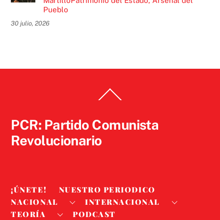
MartilloPatrimonio del Estado, Arsenal del
Pueblo
30 julio, 2026
Back
To
Top
PCR: Partido Comunista
Revolucionario
¡ÚNETE!
NUESTRO PERIODICO
NACIONAL
INTERNACIONAL
TEORÍA
PODCAST