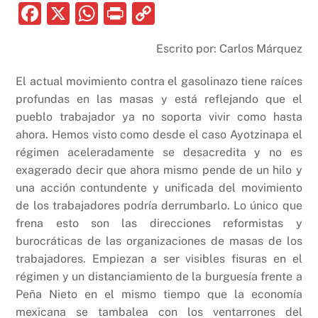
F
X
W
P
C
a
h
ri
o
Escrito por: Carlos Márquez
c
at
nt
p
e
s
y
El actual movimiento contra el gasolinazo tiene raíces
b
A
Li
profundas en las masas y está reflejando que el
pueblo trabajador ya no soporta vivir como hasta
o
p
n
ahora. Hemos visto como desde el caso Ayotzinapa el
o
p
k
régimen aceleradamente se desacredita y no es
k
exagerado decir que ahora mismo pende de un hilo y
una acción contundente y unificada del movimiento
de los trabajadores podría derrumbarlo. Lo único que
frena esto son las direcciones reformistas y
burocráticas de las organizaciones de masas de los
trabajadores. Empiezan a ser visibles fisuras en el
régimen y un distanciamiento de la burguesía frente a
Peña Nieto en el mismo tiempo que la economía
mexicana se tambalea con los ventarrones del