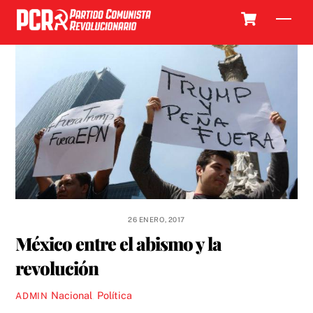
Skip
Cart
Men
to
content
26 ENERO, 2017
México entre el abismo y la
revolución
Nacional
,
Política
ADMIN