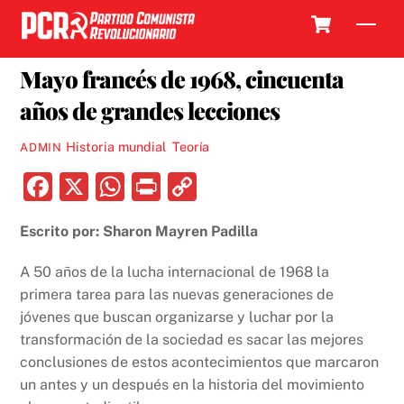
Skip
Cart
Men
to
10 MAYO, 2018
content
Mayo francés de 1968, cincuenta
años de grandes lecciones
Historia mundial
,
Teoría
ADMIN
F
X
W
P
C
a
h
ri
o
Escrito por: Sharon Mayren Padilla
c
at
nt
p
e
s
y
A 50 años de la lucha internacional de 1968 la
b
A
Li
primera tarea para las nuevas generaciones de
jóvenes que buscan organizarse y luchar por la
o
p
n
transformación de la sociedad es sacar las mejores
o
p
k
conclusiones de estos acontecimientos que marcaron
k
un antes y un después en la historia del movimiento