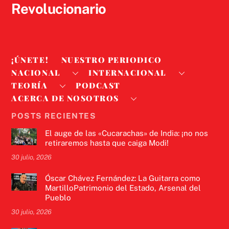
Revolucionario
¡ÚNETE!
NUESTRO PERIODICO
NACIONAL
INTERNACIONAL
TEORÍA
PODCAST
ACERCA DE NOSOTROS
POSTS RECIENTES
El auge de las «Cucarachas» de India: ¡no nos
retiraremos hasta que caiga Modi!
30 julio, 2026
Óscar Chávez Fernández: La Guitarra como
MartilloPatrimonio del Estado, Arsenal del
Pueblo
30 julio, 2026