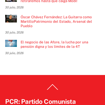
retiraremos hasta que caiga Modi!
30 julio, 2026
Óscar Chávez Fernández: La Guitarra como
MartilloPatrimonio del Estado, Arsenal del
Pueblo
30 julio, 2026
El negocio de las Afore, la lucha por una
pensión digna y los límites de la 4T
30 julio, 2026
Back
To
Top
PCR: Partido Comunista