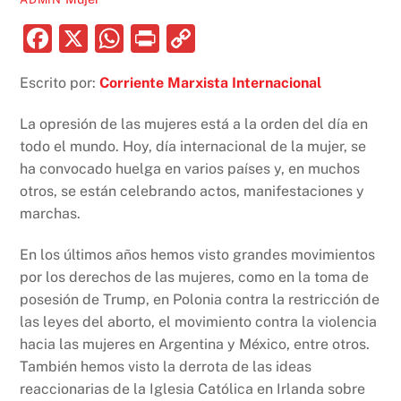
F
X
W
P
C
a
h
ri
o
Escrito por:
Corriente Marxista Internacional
c
at
nt
p
e
s
y
La opresión de las mujeres está a la orden del día en
b
A
Li
todo el mundo. Hoy, día internacional de la mujer, se
ha convocado huelga en varios países y, en muchos
o
p
n
otros, se están celebrando actos, manifestaciones y
o
p
k
marchas.
k
En los últimos años hemos visto grandes movimientos
por los derechos de las mujeres, como en la toma de
posesión de Trump, en Polonia contra la restricción de
las leyes del aborto, el movimiento contra la violencia
hacia las mujeres en Argentina y México, entre otros.
También hemos visto la derrota de las ideas
reaccionarias de la Iglesia Católica en Irlanda sobre