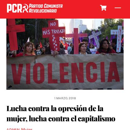
Skip
Cart
Men
to
content
1 MARZO, 2018
Lucha contra la opresión de la
mujer, lucha contra el capitalismo
Mujer
ADMIN