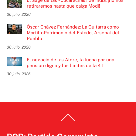
El auge de las «Cucarachas» de India: ¡no nos
retiraremos hasta que caiga Modi!
30 julio, 2026
Óscar Chávez Fernández: La Guitarra como
MartilloPatrimonio del Estado, Arsenal del
Pueblo
30 julio, 2026
El negocio de las Afore, la lucha por una
pensión digna y los límites de la 4T
30 julio, 2026
Back
To
Top