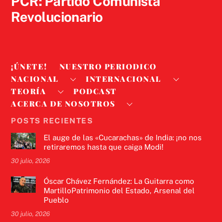
PCR: Partido Comunista
Revolucionario
¡ÚNETE!
NUESTRO PERIODICO
NACIONAL
INTERNACIONAL
TEORÍA
PODCAST
ACERCA DE NOSOTROS
POSTS RECIENTES
El auge de las «Cucarachas» de India: ¡no nos
retiraremos hasta que caiga Modi!
30 julio, 2026
Óscar Chávez Fernández: La Guitarra como
MartilloPatrimonio del Estado, Arsenal del
Pueblo
30 julio, 2026