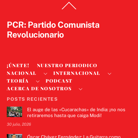
Back
To
Top
PCR: Partido Comunista
Revolucionario
¡ÚNETE!
NUESTRO PERIODICO
NACIONAL
INTERNACIONAL
TEORÍA
PODCAST
ACERCA DE NOSOTROS
POSTS RECIENTES
El auge de las «Cucarachas» de India: ¡no nos
retiraremos hasta que caiga Modi!
30 julio, 2026
Óscar Chávez Fernández: La Guitarra como