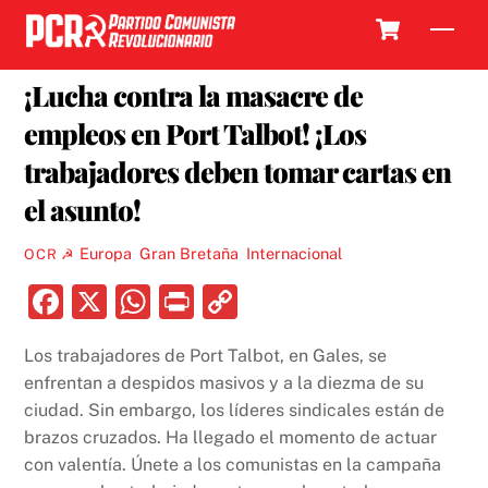
Skip
Cart
Men
to
9 FEBRERO, 2024
content
¡Lucha contra la masacre de
empleos en Port Talbot! ¡Los
trabajadores deben tomar cartas en
el asunto!
Europa
,
Gran Bretaña
,
Internacional
OCR ☭
F
X
W
P
C
a
h
ri
o
Los trabajadores de Port Talbot, en Gales, se
c
at
nt
p
enfrentan a despidos masivos y a la diezma de su
e
s
y
ciudad. Sin embargo, los líderes sindicales están de
b
A
Li
brazos cruzados. Ha llegado el momento de actuar
con valentía. Únete a los comunistas en la campaña
o
p
n