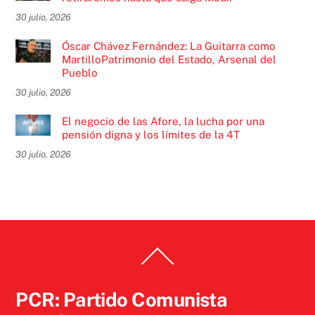
30 julio, 2026
Óscar Chávez Fernández: La Guitarra como
MartilloPatrimonio del Estado, Arsenal del
Pueblo
30 julio, 2026
El negocio de las Afore, la lucha por una
pensión digna y los límites de la 4T
30 julio, 2026
Back
To
Top
PCR: Partido Comunista