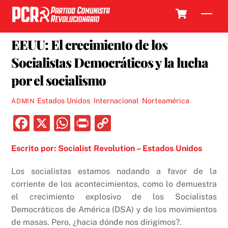
Skip
Cart
Men
to
13 AGOSTO, 2017
content
EEUU: El crecimiento de los
Socialistas Democráticos y la lucha
por el socialismo
Estados Unidos
,
Internacional
,
Norteamérica
ADMIN
F
X
W
P
C
a
h
ri
o
Escrito por: Socialist Revolution – Estados Unidos
c
at
nt
p
e
s
y
Los socialistas estamos nadando a favor de la
b
A
Li
corriente de los acontecimientos, como lo demuestra
el crecimiento explosivo de los Socialistas
o
p
n
Democráticos de América (DSA) y de los movimientos
o
p
k
de masas. Pero, ¿hacia dónde nos dirigimos?.