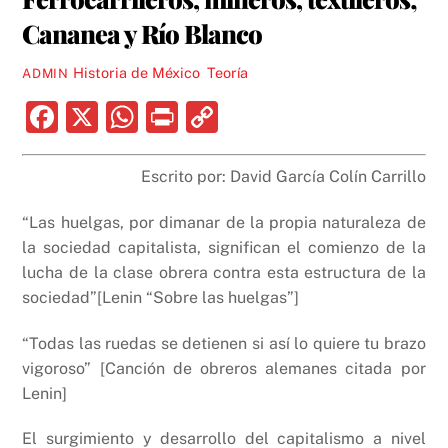
Cananea y Río Blanco
Historia de México
,
Teoría
ADMIN
F
X
W
P
C
a
h
ri
o
c
at
nt
p
Escrito por: David García Colín Carrillo
e
s
y
“Las huelgas, por dimanar de la propia naturaleza de
b
A
Li
la sociedad capitalista, significan el comienzo de la
o
p
n
lucha de la clase obrera contra esta estructura de la
sociedad”[Lenin “Sobre las huelgas”]
o
p
k
k
“Todas las ruedas se detienen si así lo quiere tu brazo
vigoroso” [Canción de obreros alemanes citada por
Lenin]
El surgimiento y desarrollo del capitalismo a nivel