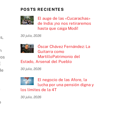
POSTS RECIENTES
El auge de las «Cucarachas»
de India: ¡no nos retiraremos
hasta que caiga Modi!
30 julio, 2026
s,
Óscar Chávez Fernández: La
n
Guitarra como
MartilloPatrimonio del
ros
Estado, Arsenal del Pueblo
E
30 julio, 2026
de
El negocio de las Afore, la
lucha por una pensión digna y
s
los límites de la 4T
30 julio, 2026
o