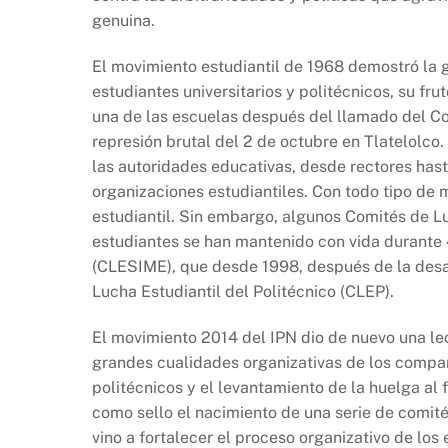
b
A
Li
genuina.
o
p
n
o
p
k
El movimiento estudiantil de 1968 demostró la g
k
estudiantes universitarios y politécnicos, su f
una de las escuelas después del llamado del Co
represión brutal del 2 de octubre en Tlatelolco.
las autoridades educativas, desde rectores hast
organizaciones estudiantiles. Con todo tipo de
estudiantil. Sin embargo, algunos Comités de L
estudiantes se han mantenido con vida durante
(CLESIME), que desde 1998, después de la desap
Lucha Estudiantil del Politécnico (CLEP).
El movimiento 2014 del IPN dio de nuevo una lec
grandes cualidades organizativas de los compañ
politécnicos y el levantamiento de la huelga al 
como sello el nacimiento de una serie de comité
vino a fortalecer el proceso organizativo de los 