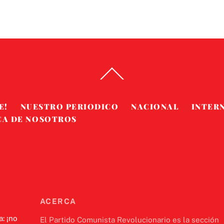
Back
To
Top
E!
NUESTRO PERIODICO
NACIONAL
INTER
CA DE NOSOTROS
ACERCA
a: ¡no
El Partido Comunista Revolucionario es la sección