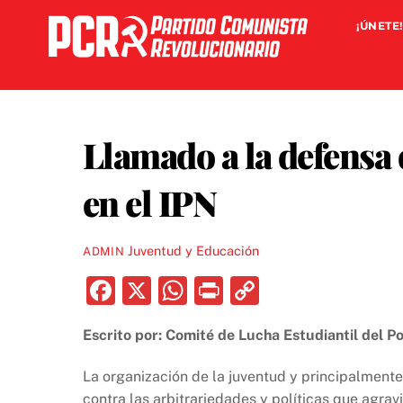
Skip
¡ÚNETE!
to
content
Llamado a la defensa 
en el IPN
Juventud y Educación
ADMIN
F
X
W
P
C
a
h
ri
o
Escrito por: Comité de Lucha Estudiantil del P
c
at
nt
p
e
s
y
La organización de la juventud y principalment
contra las arbitrariedades y políticas que agrav