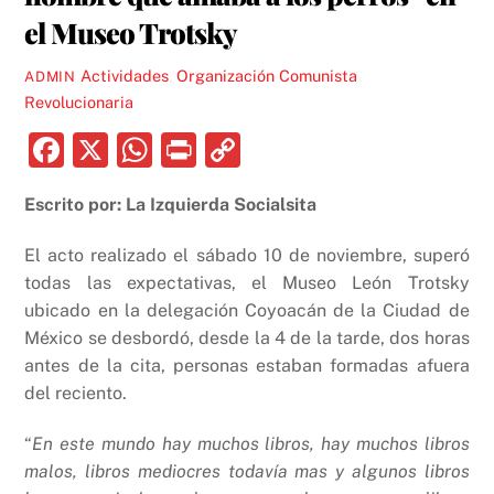
el Museo Trotsky
Actividades
,
Organización Comunista
ADMIN
Revolucionaria
F
X
W
P
C
a
h
ri
o
Escrito por: La Izquierda Socialsita
c
at
nt
p
e
s
y
El acto realizado el sábado 10 de noviembre, superó
b
A
Li
todas las expectativas, el Museo León Trotsky
ubicado en la delegación Coyoacán de la Ciudad de
o
p
n
México se desbordó, desde la 4 de la tarde, dos horas
o
p
k
antes de la cita, personas estaban formadas afuera
k
del reciento.
“
En este mundo hay muchos libros, hay muchos libros
malos, libros mediocres todavía mas y algunos libros