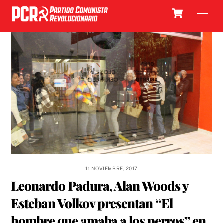
Skip
Cart
Men
to
content
11 NOVIEMBRE, 2017
Leonardo Padura, Alan Woods y
Esteban Volkov presentan “El
hombre que amaba a los perros” en