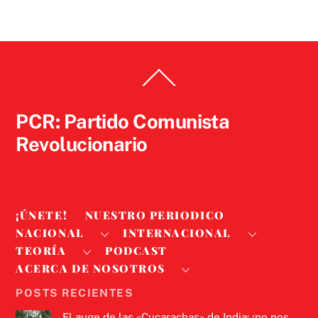
Back
To
Top
PCR: Partido Comunista
Revolucionario
¡ÚNETE!
NUESTRO PERIODICO
NACIONAL
INTERNACIONAL
TEORÍA
PODCAST
ACERCA DE NOSOTROS
POSTS RECIENTES
El auge de las «Cucarachas» de India: ¡no nos