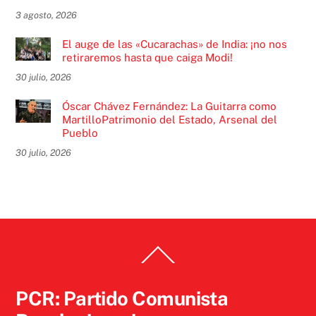
3 agosto, 2026
El auge de las «Cucarachas» de India: ¡no nos
retiraremos hasta que caiga Modi!
30 julio, 2026
Óscar Chávez Fernández: La Guitarra como
MartilloPatrimonio del Estado, Arsenal del
Pueblo
30 julio, 2026
Back
To
Top
PCR: Partido Comunista