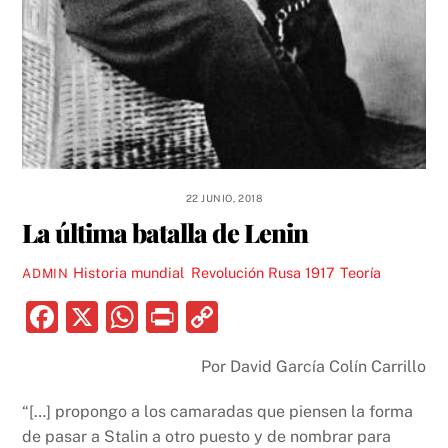
22 JUNIO, 2018
La última batalla de Lenin
Historia mundial
,
Revolución Rusa 1917
,
Teoría
ADMIN
F
X
W
P
C
a
h
ri
o
Por David García Colín Carrillo
c
at
nt
p
e
s
y
“[…] propongo a los camaradas que piensen la forma
b
A
Li
de pasar a Stalin a otro puesto y de nombrar para