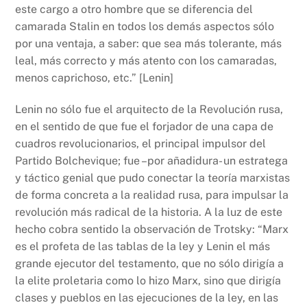
este cargo a otro hombre que se diferencia del
o
p
n
camarada Stalin en todos los demás aspectos sólo
o
p
k
por una ventaja, a saber: que sea más tolerante, más
k
leal, más correcto y más atento con los camaradas,
menos caprichoso, etc.” [Lenin]
Lenin no sólo fue el arquitecto de la Revolución rusa,
en el sentido de que fue el forjador de una capa de
cuadros revolucionarios, el principal impulsor del
Partido Bolchevique; fue –por añadidura- un estratega
y táctico genial que pudo conectar la teoría marxistas
de forma concreta a la realidad rusa, para impulsar la
revolución más radical de la historia. A la luz de este
hecho cobra sentido la observación de Trotsky: “Marx
es el profeta de las tablas de la ley y Lenin el más
grande ejecutor del testamento, que no sólo dirigía a
la elite proletaria como lo hizo Marx, sino que dirigía
clases y pueblos en las ejecuciones de la ley, en las