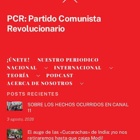
To
Top
PCR: Partido Comunista
Revolucionario
¡ÚNETE!
NUESTRO PERIODICO
NACIONAL
INTERNACIONAL
TEORÍA
PODCAST
ACERCA DE NOSOTROS
POSTS RECIENTES
SOBRE LOS HECHOS OCURRIDOS EN CANAL
11
3 agosto, 2026
El auge de las «Cucarachas» de India: ¡no nos
retiraremos hasta que caiga Modi!