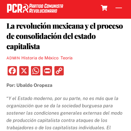
Skip
Cart
Men
to
23 MAYO, 2019
content
La revolución mexicana y el proceso
de consolidación del estado
capitalista
Historia de México
,
Teoría
ADMIN
F
X
W
P
C
a
h
ri
o
Por: Ubaldo Oropeza
c
at
nt
p
e
s
y
“
Y el Estado moderno, por su parte, no es más que la
b
A
Li
organización que se da la sociedad burguesa para
sostener las condiciones generales externas del modo
o
p
n
de producción capitalista contra ataques de los
o
p
k
trabajadores o de los capitalistas individuales. El