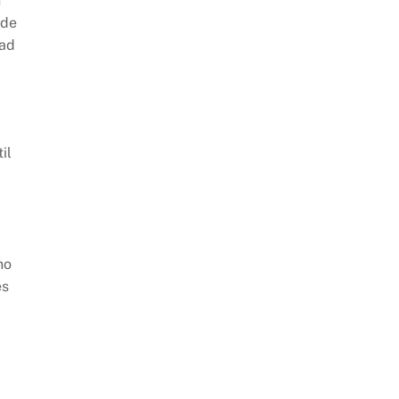
n
 de
dad
il
no
es