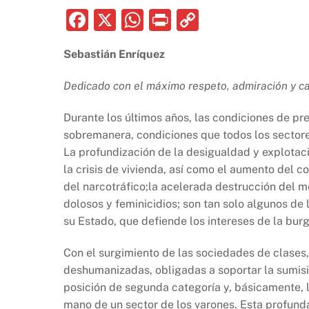
F
X
W
P
C
a
h
ri
o
Sebastián Enríquez
c
at
nt
p
e
s
y
Dedicado con el máximo respeto, admiración y car
b
A
Li
Durante los últimos años, las condiciones de p
o
p
n
sobremanera, condiciones que todos los sectore
o
p
k
La profundización de la desigualdad y explotaci
k
la crisis de vivienda, así como el aumento del co
del narcotráfico;la acelerada destrucción del m
dolosos y feminicidios; son tan solo algunos de
su Estado, que defiende los intereses de la bu
Con el surgimiento de las sociedades de clases,
deshumanizadas, obligadas a soportar la sumisi
posición de segunda categoría y, básicamente,
mano de un sector de los varones. Esta profund