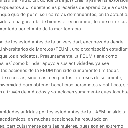
ltad de Nutrición, donde las injusticias rayan en la extorsió
expuestos a circunstancias precarias de aprendizaje a costa
unque que de por sí son carreras demandantes, en la actuali
idera una garantía de bienestar económico, lo que entre las
mentada por el mito de la meritocracia.
n de los estudiantes de la universidad, encabezada desde
niversitarios de Morelos (FEUM), una organización estudiant
 que los sindicatos. Presuntamente, la FEUM tiene como
es, así como brindar apoyo a sus actividades, ya sea
a, las acciones de la FEUM han sido sumamente limitadas,
e recursos, sino más bien por los intereses de su comité,
universidad para obtener beneficios personales y políticos, si
ón a través de métodos y votaciones sumamente cuestionabl
amidades sufridas por los estudiantes de la UAEM ha sido la
os académicos, en muchas ocasiones, ha resultado en
tes, particularmente para las mujeres, pues son en extremo