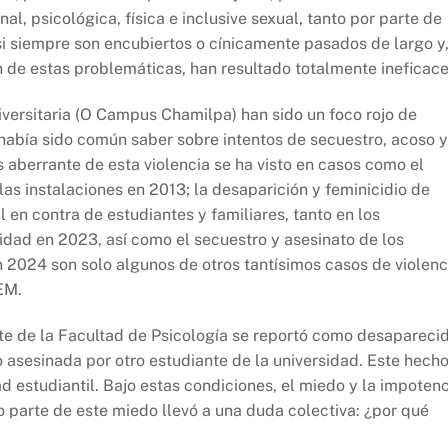
l, psicológica, física e inclusive sexual, tanto por parte de
siempre son encubiertos o cínicamente pasados de largo y
ón de estas problemáticas, han resultado totalmente ineficace
versitaria (O Campus Chamilpa) han sido un foco rojo de
había sido común saber sobre intentos de secuestro, acoso y
aberrante de esta violencia se ha visto en casos como el
as instalaciones en 2013; la desaparición y feminicidio de
l en contra de estudiantes y familiares, tanto en los
sidad en 2023, así como el secuestro y asesinato de los
 2024 son solo algunos de otros tantísimos casos de violenc
AEM.
nte de la Facultad de Psicología se reportó como desapareci
o asesinada por otro estudiante de la universidad. Este hech
 estudiantil. Bajo estas condiciones, el miedo y la impotenc
o parte de este miedo llevó a una duda colectiva: ¿por qué