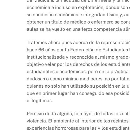
de Medicina, la Facultad de Enfermería y la Facu
económica e incluso en explotación, donde son 
su condición económica e integridad física y, a
obtener un título de médico o enfermero se cons
aulas se ha vuelto en una feroz competencia ali
Tratemos ahora pues acerca de la representació
hace 66 años por la Federación de Estudiantes U
institucionalizada y reconocida al mismo grado
objetivo velar por los derechos de los estudiant
estudiantiles o académicas; pero en la práctic
dudosas o como mínimo mediocres, no por falta d
quienes no solo han utilizado su posición en la 
que en primer lugar han conseguido esa posici
e ilegítimas.
Pero sin duda alguna, la mayor de todas las cal
violencia. El ambiente al interior de los recint
experiencias horrorosas para las y los estudian