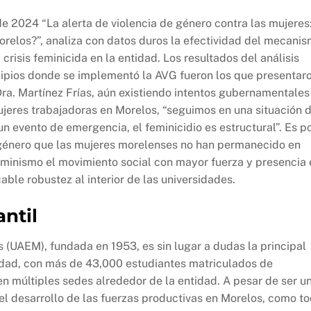
de 2024 “La alerta de violencia de género contra las mujeres
Morelos?”, analiza con datos duros la efectividad del mecani
 crisis feminicida en la entidad. Los resultados del análisis
cipios donde se implementó la AVG fueron los que presentar
ra. Martínez Frías, aún existiendo intentos gubernamentales
mujeres trabajadoras en Morelos, “seguimos en una situación 
n evento de emergencia, el feminicidio es estructural”. Es p
 género que las mujeres morelenses no han permanecido en
feminismo el movimiento social con mayor fuerza y presencia 
ble robustez al interior de las universidades.
ntil
(UAEM), fundada en 1953, es sin lugar a dudas la principal
ntidad, con más de 43,000 estudiantes matriculados de
en múltiples sedes alrededor de la entidad. A pesar de ser u
el desarrollo de las fuerzas productivas en Morelos, como t