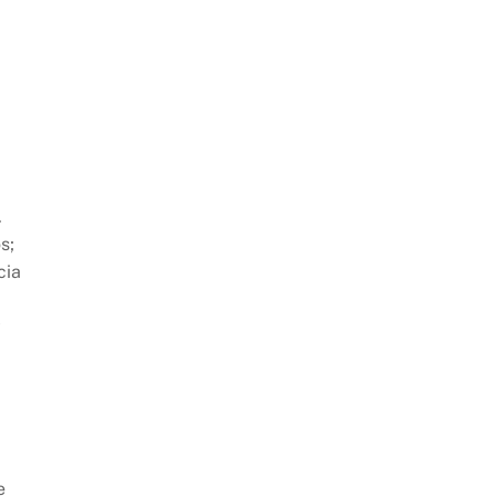
.
s;
cia
y
e