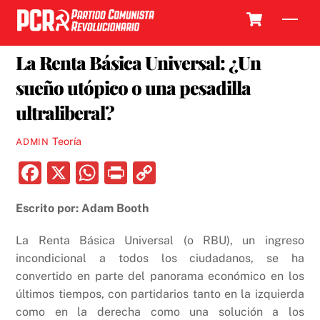
Skip
Cart
Men
to
3 MARZO, 2017
content
La Renta Básica Universal: ¿Un
sueño utópico o una pesadilla
ultraliberal?
Teoría
ADMIN
F
X
W
P
C
a
h
ri
o
Escrito por: Adam Booth
c
at
nt
p
e
s
y
La Renta Básica Universal (o RBU), un ingreso
b
A
Li
incondicional a todos los ciudadanos, se ha
convertido en parte del panorama económico en los
o
p
n
últimos tiempos, con partidarios tanto en la izquierda
o
p
k
como en la derecha como una solución a los