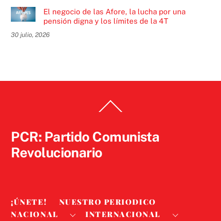
El negocio de las Afore, la lucha por una
pensión digna y los límites de la 4T
30 julio, 2026
Back
To
Top
PCR: Partido Comunista
Revolucionario
¡ÚNETE!
NUESTRO PERIODICO
NACIONAL
INTERNACIONAL