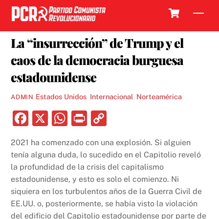
Skip
Cart
Men
to
8 ENERO, 2021
content
La “insurrección” de Trump y el
caos de la democracia burguesa
estadounidense
Estados Unidos
,
Internacional
,
Norteamérica
ADMIN
F
X
W
P
C
a
h
ri
o
2021 ha comenzado con una explosión. Si alguien
c
at
nt
p
tenía alguna duda, lo sucedido en el Capitolio reveló
e
s
y
la profundidad de la crisis del capitalismo
b
A
Li
estadounidense, y esto es solo el comienzo. Ni
siquiera en los turbulentos años de la Guerra Civil de
o
p
n
EE.UU. o, posteriormente, se había visto la violación
o
p
k
del edificio del Capitolio estadounidense por parte de