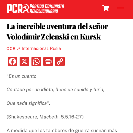
Skip
Cart
Men
to
20 AGOSTO, 2024
content
La increíble aventura del señor
Volodímir Zelenski en Kursk
Internacional
,
Rusia
OCR ☭
F
X
W
P
C
a
h
ri
o
“
Es un cuento
c
at
nt
p
e
s
y
Contado por un idiota, lleno de sonido y furia,
b
A
Li
Que nada significa
“.
o
p
n
o
p
k
(Shakespeare,
Macbeth
, 5.5.16-27)
k
A medida que los tambores de guerra suenan más