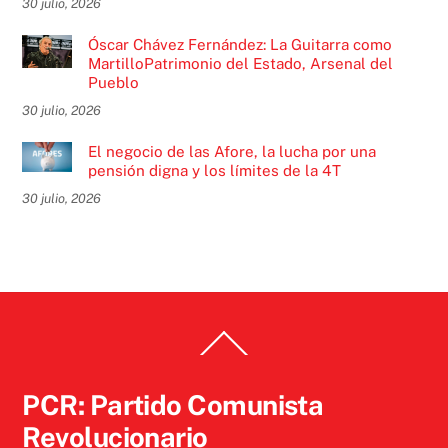
30 julio, 2026
Óscar Chávez Fernández: La Guitarra como
MartilloPatrimonio del Estado, Arsenal del
Pueblo
30 julio, 2026
El negocio de las Afore, la lucha por una
pensión digna y los límites de la 4T
30 julio, 2026
Back
To
Top
PCR: Partido Comunista
Revolucionario