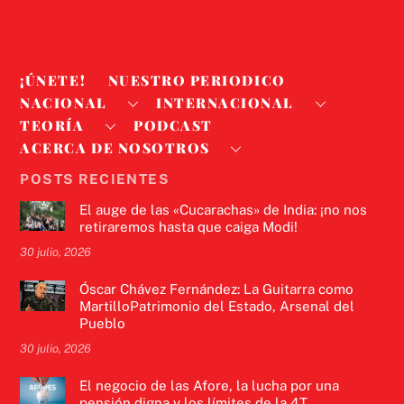
¡ÚNETE!
NUESTRO PERIODICO
NACIONAL
INTERNACIONAL
TEORÍA
PODCAST
ACERCA DE NOSOTROS
POSTS RECIENTES
El auge de las «Cucarachas» de India: ¡no nos
retiraremos hasta que caiga Modi!
30 julio, 2026
Óscar Chávez Fernández: La Guitarra como
MartilloPatrimonio del Estado, Arsenal del
Pueblo
30 julio, 2026
El negocio de las Afore, la lucha por una
pensión digna y los límites de la 4T