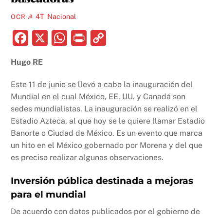
4T
,
Nacional
OCR ☭
F
X
W
P
C
a
h
ri
o
Hugo RE
c
at
nt
p
e
s
y
Este 11 de junio se llevó a cabo la inauguración del
b
A
Li
Mundial en el cual México, EE. UU. y Canadá son
sedes mundialistas. La inauguración se realizó en el
o
p
n
Estadio Azteca, al que hoy se le quiere llamar Estadio
o
p
k
Banorte o Ciudad de México. Es un evento que marca
k
un hito en el México gobernado por Morena y del que
es preciso realizar algunas observaciones.
Inversión pública destinada a mejoras
para el mundial
De acuerdo con datos publicados por el gobierno de