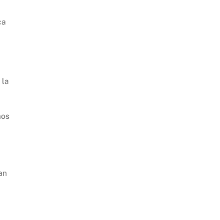
ca
 la
mos
an