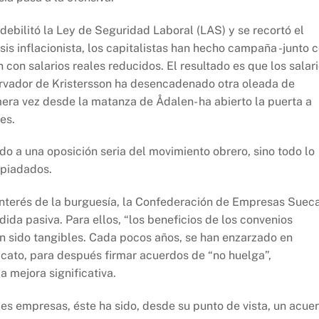
debilitó la Ley de Seguridad Laboral (LAS) y se recortó el
is inflacionista, los capitalistas han hecho campaña -junto 
 con salarios reales reducidos. El resultado es que los salar
ervador de Kristersson ha desencadenado otra oleada de
imera vez desde la matanza de Ådalen- ha abierto la puerta a
les.
do a una oposición seria del movimiento obrero, sino todo lo
spiadados.
e interés de la burguesía, la Confederación de Empresas Suec
ida pasiva. Para ellos, “los beneficios de los convenios
an sido tangibles. Cada pocos años, se han enzarzado en
ndicato, para después firmar acuerdos de “no huelga”,
a mejora significativa.
es empresas, éste ha sido, desde su punto de vista, un acue