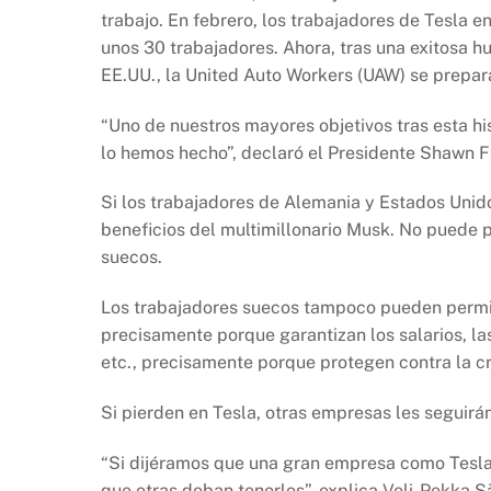
trabajo. En febrero, los trabajadores de Tesla e
unos 30 trabajadores. Ahora, tras una exitosa h
EE.UU., la United Auto Workers (UAW) se prepara
“Uno de nuestros mayores objetivos tras esta hi
lo hemos hecho”, declaró el Presidente Shawn F
Si los trabajadores de Alemania y Estados Unido
beneficios del multimillonario Musk. No puede pe
suecos.
Los trabajadores suecos tampoco pueden permit
precisamente porque garantizan los salarios, la
etc., precisamente porque protegen contra la cr
Si pierden en Tesla, otras empresas les seguirán
“Si dijéramos que una gran empresa como Tesla no
que otras deban tenerlos”, explica Veli-Pekka S