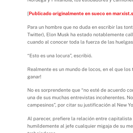
b
A
Li
o
p
n
[
Publicado originalmente en sueco en marxist.
o
p
k
k
Para un hombre que no duda en escribir las ton
Twitter), Elon Musk ha estado notablemente call
cuando al conocer toda la fuerza de las huelgas
“Esto es una locura”, escribió.
Realmente es un mundo de locos, en el que los
ganar!
No es sorprendente que “no esté de acuerdo con 
una de sus muchas entrevistas incoherentes. No
campesinos”, por citar su justificación al New Y
Al parecer, prefiere la relación entre capitalist
humildemente al jefe cualquier migaja de su me