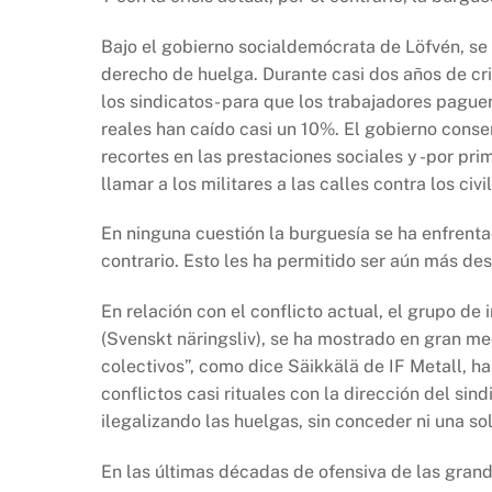
Bajo el gobierno socialdemócrata de Löfvén, se 
derecho de huelga. Durante casi dos años de cris
los sindicatos- para que los trabajadores paguen
reales han caído casi un 10%. El gobierno cons
recortes en las prestaciones sociales y -por pr
llamar a los militares a las calles contra los civi
En ninguna cuestión la burguesía se ha enfrenta
contrario. Esto les ha permitido ser aún más de
En relación con el conflicto actual, el grupo d
(Svenskt näringsliv), se ha mostrado en gran med
colectivos”, como dice Säikkälä de IF Metall, h
conflictos casi rituales con la dirección del si
ilegalizando las huelgas, sin conceder ni una sol
En las últimas décadas de ofensiva de las grand