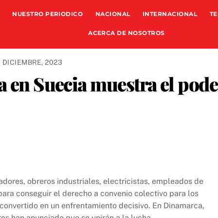
NUESTRO PERIODICO
NACIONAL
INTERNACIONAL
TE
ACERCA DE NOSOTROS
 DICIEMBRE, 2023
a en Suecia muestra el pode
adores, obreros industriales, electricistas, empleados de
para conseguir el derecho a convenio colectivo para los
 convertido en un enfrentamiento decisivo. En Dinamarca,
os han anunciado que se unirán a la lucha.