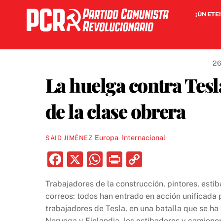
Skip
¡ÚNETE!
to
content
26
La huelga contra Tesl
de la clase obrera
Europa
,
Internacional
SAID JIMÉNEZ
F
X
W
P
C
a
h
ri
o
Trabajadores de la construcción, pintores, estib
c
at
nt
p
correos: todos han entrado en acción unificada 
e
s
y
trabajadores de Tesla, en una batalla que se ha
Noruega y Finlandia, los estibadores y camioner