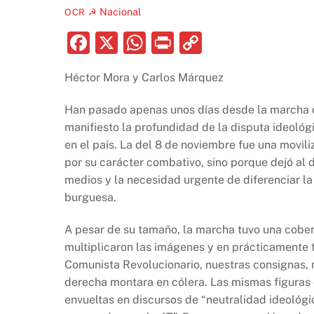
Nacional
OCR ☭
F
X
W
P
C
a
h
ri
o
Héctor Mora y Carlos Márquez
c
at
nt
p
e
s
y
Han pasado apenas unos días desde la marcha d
b
A
Li
manifiesto la profundidad de la disputa ideológ
en el país. La del 8 de noviembre fue una movili
o
p
n
por su carácter combativo, sino porque dejó al d
o
p
k
medios y la necesidad urgente de diferenciar la
k
burguesa.
A pesar de su tamaño, la marcha tuvo una cobe
multiplicaron las imágenes y en prácticamente t
Comunista Revolucionario, nuestras consignas, 
derecha montara en cólera. Las mismas figuras
envueltas en discursos de “neutralidad ideológi