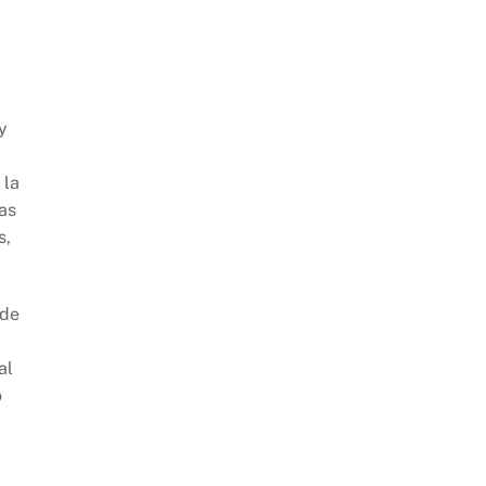
y
 la
as
s,
 de
al
o