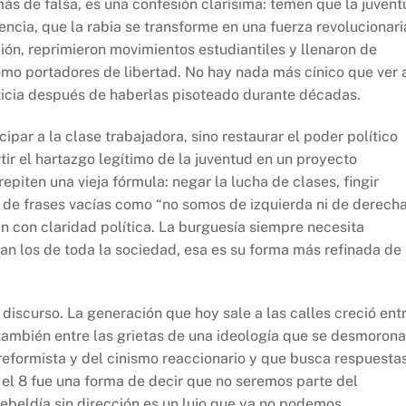
ás de falsa, es una confesión clarísima: temen que la juvent
ncia, que la rabia se transforme en una fuerza revolucionari
ón, reprimieron movimientos estudiantiles y llenaron de
omo portadores de libertad. No hay nada más cínico que ver 
sticia después de haberlas pisoteado durante décadas.
ar a la clase trabajadora, sino restaurar el poder político
ir el hartazgo legítimo de la juventud en un proyecto
repiten una vieja fórmula: negar la lucha de clases, fingir
s de frases vacías como “no somos de izquierda ni de derech
n con claridad política. La burguesía siempre necesita
ran los de toda la sociedad, esa es su forma más refinada de
discurso. La generación que hoy sale a las calles creció ent
o también entre las grietas de una ideología que se desmorona
reformista y del cinismo reaccionario y que busca respuesta
 el 8 fue una forma de decir que no seremos parte del
rebeldía sin dirección es un lujo que ya no podemos