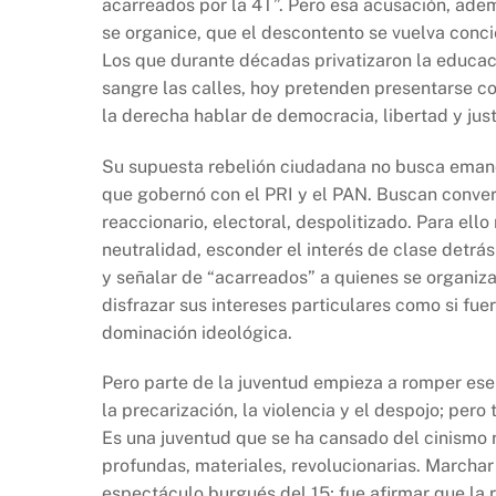
acarreados por la 4T”. Pero esa acusación, adem
se organice, que el descontento se vuelva concie
Los que durante décadas privatizaron la educaci
sangre las calles, hoy pretenden presentarse c
la derecha hablar de democracia, libertad y ju
Su supuesta rebelión ciudadana no busca emancip
que gobernó con el PRI y el PAN. Buscan convert
reaccionario, electoral, despolitizado. Para ello 
neutralidad, esconder el interés de clase detrá
y señalar de “acarreados” a quienes se organiza
disfrazar sus intereses particulares como si fue
dominación ideológica.
Pero parte de la juventud empieza a romper ese 
la precarización, la violencia y el despojo; per
Es una juventud que se ha cansado del cinismo 
profundas, materiales, revolucionarias. Marchar
espectáculo burgués del 15; fue afirmar que la 