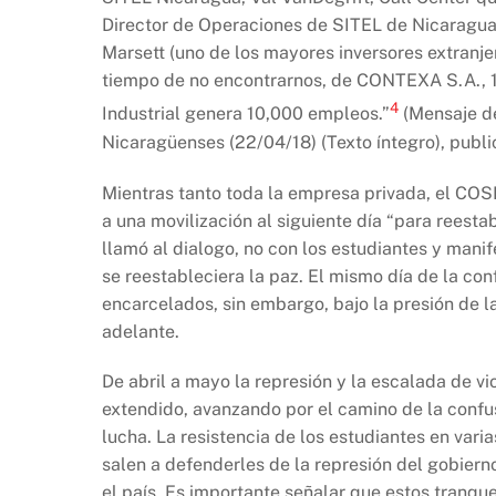
Director de Operaciones de SITEL de Nicaragua,
Marsett (uno de los mayores inversores extranje
tiempo de no encontrarnos, de CONTEXA S.A., 1
4
Industrial genera 10,000 empleos.”
(Mensaje de
Nicaragüenses (22/04/18) (Texto íntegro), publ
Mientras tanto toda la empresa privada, el COS
a una movilización al siguiente día “para reesta
llamó al dialogo, no con los estudiantes y mani
se reestableciera la paz. El mismo día de la con
encarcelados, sin embargo, bajo la presión de l
adelante.
De abril a mayo la represión y la escalada de vi
extendido, avanzando por el camino de la confusi
lucha. La resistencia de los estudiantes en vari
salen a defenderles de la represión del gobiern
el país. Es importante señalar que estos tranque