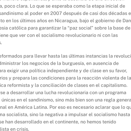
, poco clara. Lo que se esperaba como la etapa inicial de
 sandinismo al poder en 2007 después de casi dos décadas 
isto en los últimos años en Nicaragua, bajo el gobierno de Dan
sia católica para garantizar la “paz social” sobre la base de
iene que ver con el socialismo revolucionario ni con las
.
eformados para llevar hasta las últimas instancias la revoluc
administrar los negocios de la burguesía, en ausencia de
a exigir una política independiente y de clase en su favor,
ios y prepara las condiciones para la reacción violenta de l
ica reformista y la conciliación de clases en el capitalismo.
arse a desarrollar una lucha revolucionaria con un programa
n únicas en el sandinismo, sino más bien son una regla genera
onal en América Latina. Por eso es necesario aclarar que lo q
a socialista, sino la negativa a impulsar el socialismo hasta
se han desarrollado en el continente, no hemos tenido
sta en crisis.