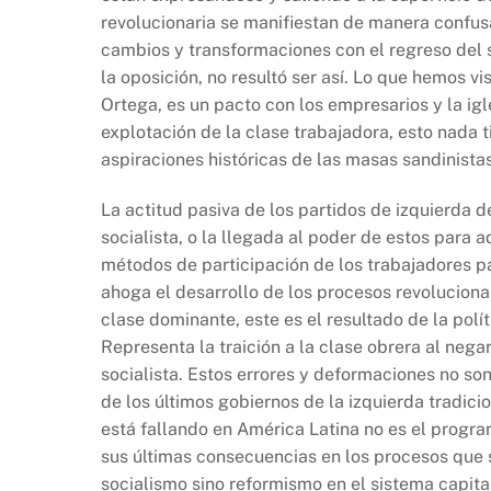
b
A
Li
revolucionaria se manifiestan de manera confusa
o
p
n
cambios y transformaciones con el regreso del
o
p
k
la oposición, no resultó ser así. Lo que hemos v
k
Ortega, es un pacto con los empresarios y la igle
explotación de la clase trabajadora, esto nada t
aspiraciones históricas de las masas sandinistas
La actitud pasiva de los partidos de izquierda d
socialista, o la llegada al poder de estos para 
métodos de participación de los trabajadores par
ahoga el desarrollo de los procesos revolucionar
clase dominante, este es el resultado de la polít
Representa la traición a la clase obrera al neg
socialista. Estos errores y deformaciones no so
de los últimos gobiernos de la izquierda tradici
está fallando en América Latina no es el program
sus últimas consecuencias en los procesos que 
socialismo sino reformismo en el sistema capitali