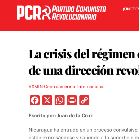
Skip
¡ÚNETE!
to
content
La crisis del régimen
de una dirección revo
Centroamérica
,
Internacional
ADMIN
F
X
W
P
C
a
h
ri
o
Escrito por: Juan de la Cruz
c
at
nt
p
e
s
y
Nicaragua ha entrado en un proceso convulsivo, 
están expresándose y saliendo a la superficie 