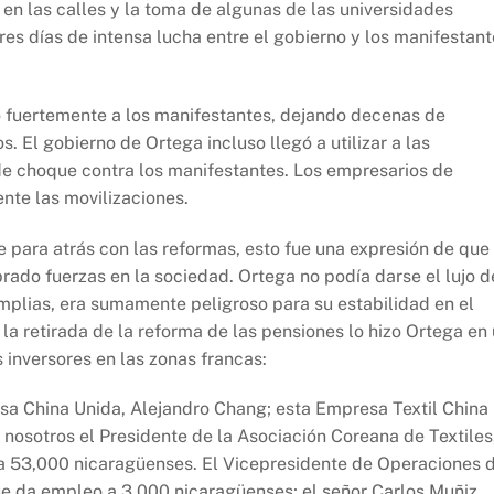
en las calles y la toma de algunas de las universidades
es días de intensa lucha entre el gobierno y los manifestant
ió fuertemente a los manifestantes, dejando decenas de
 El gobierno de Ortega incluso llegó a utilizar a las
 choque contra los manifestantes. Los empresarios de
nte las movilizaciones.
e para atrás con las reformas, esto fue una expresión de que 
ado fuerzas en la sociedad. Ortega no podía darse el lujo d
mplias, era sumamente peligroso para su estabilidad en el
 la retirada de la reforma de las pensiones lo hizo Ortega en
s inversores en las zonas francas:
sa China Unida, Alejandro Chang; esta Empresa Textil China
nosotros el Presidente de la Asociación Coreana de Textiles
a a 53,000 nicaragüenses. El Vicepresidente de Operaciones 
ue da empleo a 3,000 nicaragüenses; el señor Carlos Muñiz,