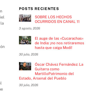
POSTS RECIENTES
en
SOBRE LOS HECHOS
iel
OCURRIDOS EN CANAL 11
 la
3 agosto, 2026
El auge de las «Cucarachas»
de India: ¡no nos retiraremos
ión
hasta que caiga Modi!
30 julio, 2026
Óscar Chávez Fernández: La
a
Guitarra como
MartilloPatrimonio del
Estado, Arsenal del Pueblo
l
30 julio, 2026
ue