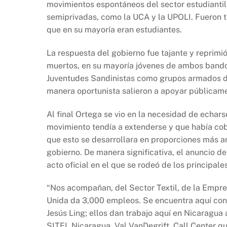
movimientos espontáneos del sector estudiantil 
semiprivadas, como la UCA y la UPOLI. Fueron tr
que en su mayoría eran estudiantes.
La respuesta del gobierno fue tajante y reprim
muertos, en su mayoría jóvenes de ambos bandos.
Juventudes Sandinistas como grupos armados de
manera oportunista salieron a apoyar públicame
Al final Ortega se vio en la necesidad de echars
movimiento tendía a extenderse y que había cobr
que esto se desarrollara en proporciones más a
gobierno. De manera significativa, el anuncio de
acto oficial en el que se rodeó de los principale
“Nos acompañan, del Sector Textil, de la Empre
Unida da 3,000 empleos. Se encuentra aquí con 
Jesús Ling; ellos dan trabajo aquí en Nicaragu
SITEL Nicaragua, Val VanDegrift, Call Center q