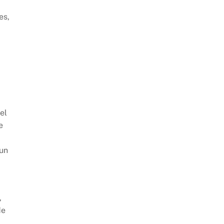
es,
el
e
 un
,
de