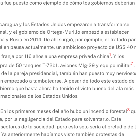
ua fue puesto como ejemplo de cómo los gobiernos deberían
Nicaragua y los Estados Unidos empezaron a transformarse
nal, y el gobierno de Ortega-Murillo empezó a establecer
 y Rusia en 2014. De ahí surgió, por ejemplo, el tratado pa
stá en pausa actualmente, un ambicioso proyecto de US$ 40 
1
 franja por 116 años a una empresa privada china
. Y los
2
ra de 50 tanques T-72b1, aviones MIg-29 y equipo militar
.
de la pareja presidencial, también han puesto muy nervioso
 han empezado a tambalearse. A pesar de todo este estado de
bierno que hasta ahora ha tenido el visto bueno del ala más
ternacionales de los Estados Unidos.
3
 En los primeros meses del año hubo un incendio forestal
q
, por la negligencia del Estado para solventarlo. Este
ectores de la sociedad, pero esto solo sería el preludio de 
. Ya anteriormente habíamos visto también protestas de