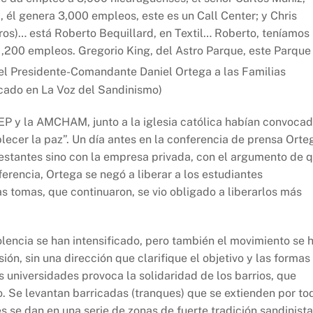
 él genera 3,000 empleos, este es un Call Center; y Chris
ros)… está Roberto Bequillard, en Textil… Roberto, teníamos
,200 empleos. Gregorio King, del Astro Parque, este Parque
l Presidente-Comandante Daniel Ortega a las Familias
icado en La Voz del Sandinismo)
EP y la AMCHAM, junto a la iglesia católica habían convoca
blecer la paz”. Un día antes en la conferencia de prensa Orte
festantes sino con la empresa privada, con el argumento de 
ferencia, Ortega se negó a liberar a los estudiantes
as tomas, que continuaron, se vio obligado a liberarlos más
olencia se han intensificado, pero también el movimiento se 
ón, sin una dirección que clarifique el objetivo y las formas
as universidades provoca la solidaridad de los barrios, que
o. Se levantan barricadas (tranques) que se extienden por to
s se dan en una serie de zonas de fuerte tradición sandinista