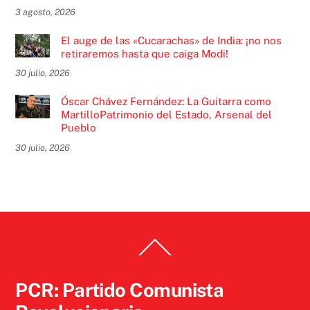
3 agosto, 2026
El auge de las «Cucarachas» de India: ¡no nos
retiraremos hasta que caiga Modi!
30 julio, 2026
Óscar Chávez Fernández: La Guitarra como
MartilloPatrimonio del Estado, Arsenal del
Pueblo
30 julio, 2026
Back
To
Top
PCR: Partido Comunista