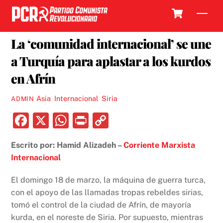
Skip
Cart
Men
to
27 MARZO, 2018
content
La ‘comunidad internacional’ se une
a Turquía para aplastar a los kurdos
en Afrín
Asia
,
Internacional
,
Siria
ADMIN
F
X
W
P
C
a
h
ri
o
Escrito por: Hamid Alizadeh –
Corriente Marxista
c
at
nt
p
Internacional
e
s
y
b
A
Li
El domingo 18 de marzo, la máquina de guerra turca,
con el apoyo de las llamadas tropas rebeldes sirias,
o
p
n
tomó el control de la ciudad de Afrín, de mayoría
o
p
k
kurda, en el noreste de Siria. Por supuesto, mientras