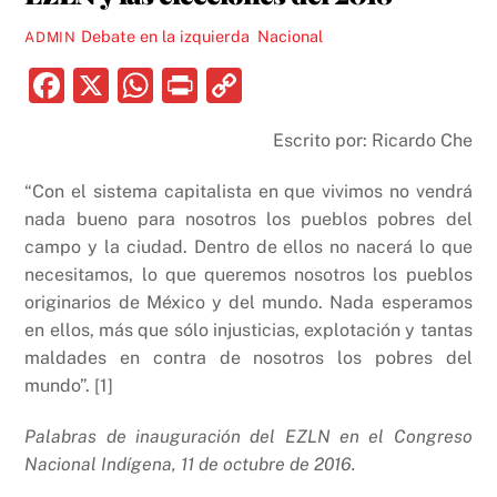
Debate en la izquierda
,
Nacional
ADMIN
F
X
W
P
C
a
h
ri
o
Escrito por: Ricardo Che
c
at
nt
p
e
s
y
“Con el sistema capitalista en que vivimos no vendrá
b
A
Li
nada bueno para nosotros los pueblos pobres del
campo y la ciudad. Dentro de ellos no nacerá lo que
o
p
n
necesitamos, lo que queremos nosotros los pueblos
o
p
k
originarios de México y del mundo. Nada esperamos
k
en ellos, más que sólo injusticias, explotación y tantas
maldades en contra de nosotros los pobres del
mundo”. [1]
Palabras de inauguración del EZLN en el Congreso
Nacional Indígena, 11 de octubre de 2016.