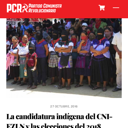
Skip
Cart
Men
to
content
27 OCTUBRE, 2016
La candidatura indígena del CNI-
EZLN y las elecciones del 2018