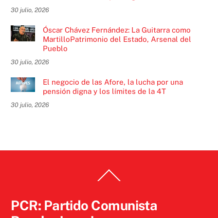
30 julio, 2026
Óscar Chávez Fernández: La Guitarra como
MartilloPatrimonio del Estado, Arsenal del
Pueblo
30 julio, 2026
El negocio de las Afore, la lucha por una
pensión digna y los límites de la 4T
30 julio, 2026
Back
To
Top
PCR: Partido Comunista