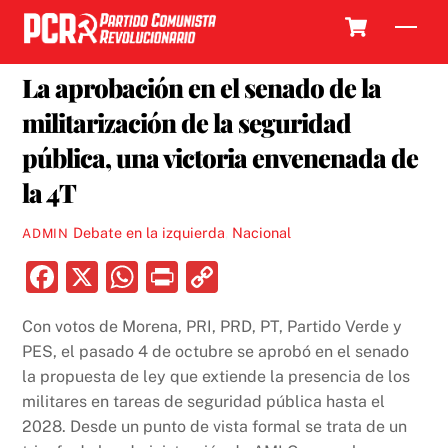
Skip
Cart
Men
to
10 OCTUBRE, 2022
content
La aprobación en el senado de la
militarización de la seguridad
pública, una victoria envenenada de
la 4T
Debate en la izquierda
,
Nacional
ADMIN
F
X
W
P
C
a
h
ri
o
Con votos de Morena, PRI, PRD, PT, Partido Verde y
c
at
nt
p
PES, el pasado 4 de octubre se aprobó en el senado
e
s
y
la propuesta de ley que extiende la presencia de los
b
A
Li
militares en tareas de seguridad pública hasta el
2028. Desde un punto de vista formal se trata de un
o
p
n