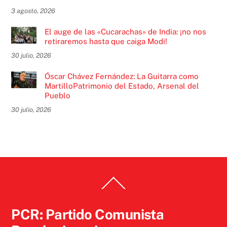
3 agosto, 2026
El auge de las «Cucarachas» de India: ¡no nos
retiraremos hasta que caiga Modi!
30 julio, 2026
Óscar Chávez Fernández: La Guitarra como
MartilloPatrimonio del Estado, Arsenal del
Pueblo
30 julio, 2026
Back
To
Top
PCR: Partido Comunista