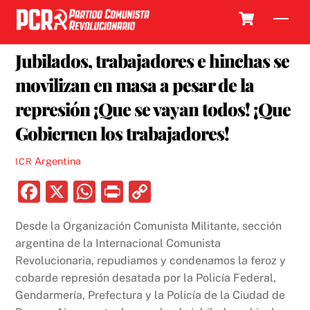
Skip
Cart
Men
to
14 MARZO, 2025
content
Jubilados, trabajadores e hinchas se
movilizan en masa a pesar de la
represión ¡Que se vayan todos! ¡Que
Gobiernen los trabajadores!
Argentina
ICR
F
X
W
P
C
a
h
ri
o
Desde la Organización Comunista Militante, sección
c
at
nt
p
argentina de la Internacional Comunista
e
s
y
Revolucionaria, repudiamos y condenamos la feroz y
b
A
Li
cobarde represión desatada por la Policía Federal,
Gendarmería, Prefectura y la Policía de la Ciudad de
o
p
n