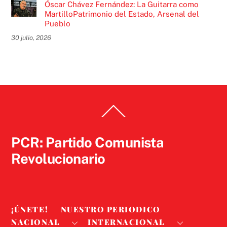
Óscar Chávez Fernández: La Guitarra como
MartilloPatrimonio del Estado, Arsenal del
Pueblo
30 julio, 2026
Back
To
Top
PCR: Partido Comunista
Revolucionario
¡ÚNETE!
NUESTRO PERIODICO
NACIONAL
INTERNACIONAL