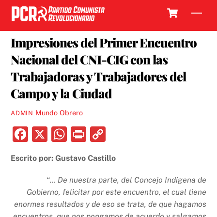
Skip
Cart
Men
to
29 ENERO, 2018
content
Impresiones del Primer Encuentro
Nacional del CNI-CIG con las
Trabajadoras y Trabajadores del
Campo y la Ciudad
Mundo Obrero
ADMIN
F
X
W
P
C
a
h
ri
o
Escrito por: Gustavo Castillo
c
at
nt
p
e
s
y
“… De nuestra parte, del Concejo Indígena de
b
A
Li
Gobierno, felicitar por este encuentro, el cual tiene
enormes resultados y de eso se trata, de que hagamos
o
p
n
encuentros, que nos pongamos de acuerdo y salgamos