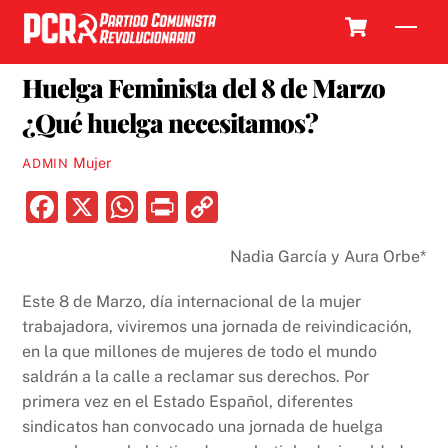
Skip
Cart
Men
to
1 MARZO, 2018
content
Huelga Feminista del 8 de Marzo
¿Qué huelga necesitamos?
Mujer
ADMIN
F
X
W
P
C
a
h
ri
o
Nadia García y Aura Orbe*
c
at
nt
p
e
s
y
Este 8 de Marzo, día internacional de la mujer
b
A
Li
trabajadora, viviremos una jornada de reivindicación,
en la que millones de mujeres de todo el mundo
o
p
n
saldrán a la calle a reclamar sus derechos. Por
o
p
k
primera vez en el Estado Español, diferentes
k
sindicatos han convocado una jornada de huelga