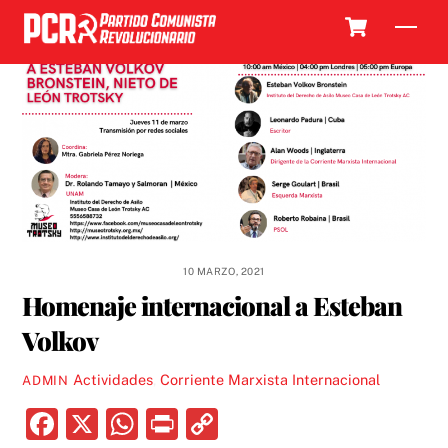
Skip
Cart
Men
to
content
10 MARZO, 2021
Homenaje internacional a Esteban
Volkov
Actividades
,
Corriente Marxista Internacional
ADMIN
F
X
W
P
C