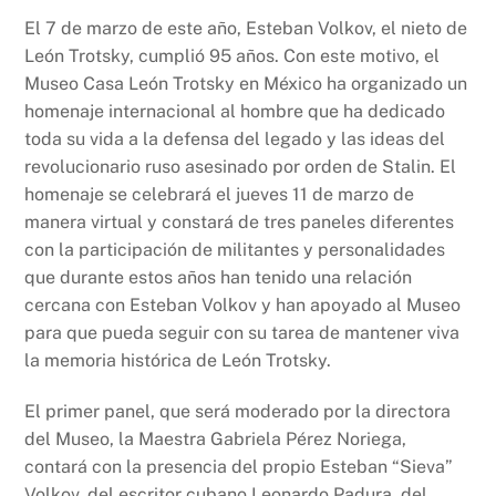
a
h
ri
o
El 7 de marzo de este año, Esteban Volkov, el nieto de
c
at
nt
p
León Trotsky, cumplió 95 años. Con este motivo, el
e
s
y
Museo Casa León Trotsky en México ha organizado un
b
A
Li
homenaje internacional al hombre que ha dedicado
toda su vida a la defensa del legado y las ideas del
o
p
n
revolucionario ruso asesinado por orden de Stalin. El
o
p
k
homenaje se celebrará el jueves 11 de marzo de
k
manera virtual y constará de tres paneles diferentes
con la participación de militantes y personalidades
que durante estos años han tenido una relación
cercana con Esteban Volkov y han apoyado al Museo
para que pueda seguir con su tarea de mantener viva
la memoria histórica de León Trotsky.
El primer panel, que será moderado por la directora
del Museo, la Maestra Gabriela Pérez Noriega,
contará con la presencia del propio Esteban “Sieva”
Volkov, del escritor cubano Leonardo Padura, del