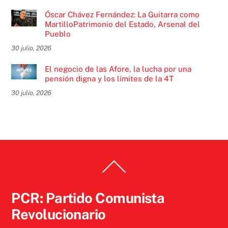
Óscar Chávez Fernández: La Guitarra como
MartilloPatrimonio del Estado, Arsenal del
Pueblo
30 julio, 2026
El negocio de las Afore, la lucha por una
pensión digna y los límites de la 4T
30 julio, 2026
Back
To
Top
PCR: Partido Comunista
Revolucionario