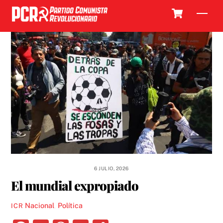
Skip
Cart
Men
to
content
6 JULIO, 2026
El mundial expropiado
Nacional
,
Política
ICR