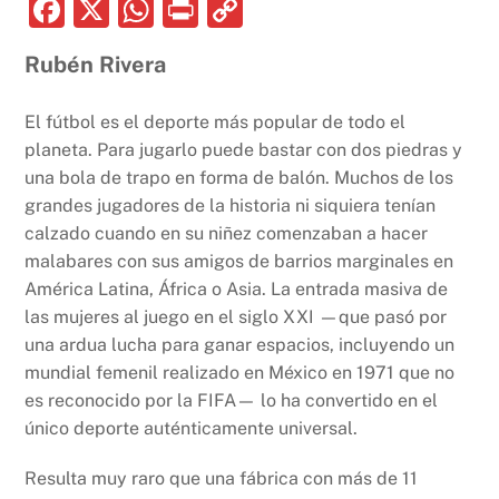
F
X
W
P
C
a
h
ri
o
Rubén Rivera
c
at
nt
p
e
s
y
El fútbol es el deporte más popular de todo el
b
A
Li
planeta. Para jugarlo puede bastar con dos piedras y
una bola de trapo en forma de balón. Muchos de los
o
p
n
grandes jugadores de la historia ni siquiera tenían
o
p
k
calzado cuando en su niñez comenzaban a hacer
k
malabares con sus amigos de barrios marginales en
América Latina, África o Asia. La entrada masiva de
las mujeres al juego en el siglo XXI —que pasó por
una ardua lucha para ganar espacios, incluyendo un
mundial femenil realizado en México en 1971 que no
es reconocido por la FIFA— lo ha convertido en el
único deporte auténticamente universal.
Resulta muy raro que una fábrica con más de 11