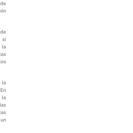
 de
ión
 de
 sí
 la
las
los
 la
 En
 la
ías
las
 un