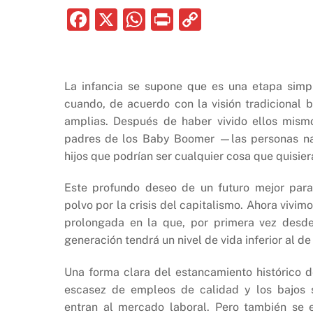
F
X
W
P
C
a
h
ri
o
c
at
nt
p
e
s
y
La infancia se supone que es una etapa simpl
b
A
Li
cuando, de acuerdo con la visión tradicional 
amplias. Después de haber vivido ellos mismo
o
p
n
padres de los Baby Boomer —las personas n
o
p
k
hijos que podrían ser cualquier cosa que quisi
k
Este profundo deseo de un futuro mejor para
polvo por la crisis del capitalismo. Ahora viv
prolongada en la que, por primera vez desde
generación tendrá un nivel de vida inferior al de
Una forma clara del estancamiento histórico d
escasez de empleos de calidad y los bajos s
entran al mercado laboral. Pero también se 