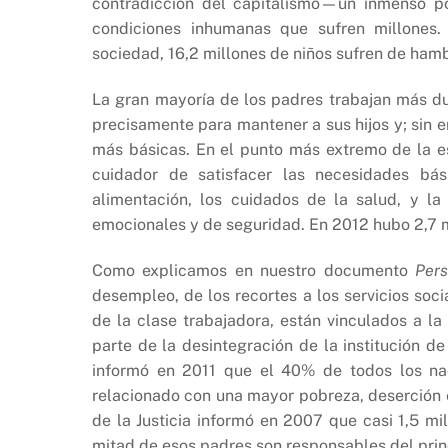
contradicción del capitalismo—un inmenso pot
condiciones inhumanas que sufren millones.
sociedad, 16,2 millones de niños sufren de hamb
La gran mayoría de los padres trabajan más d
precisamente para mantener a sus hijos y; sin 
más básicas. En el punto más extremo de la es
cuidador de satisfacer las necesidades bás
alimentación, los cuidados de la salud, y la
emocionales y de seguridad. En 2012 hubo 2,7 m
Como explicamos en nuestro documento
Pers
desempleo, de los recortes a los servicios so
de la clase trabajadora, están vinculados a la
parte de la desintegración de la institución d
informó en 2011 que el 40% de todos los nac
relacionado con una mayor pobreza, deserción es
de la Justicia informó en 2007 que casi 1,5 mi
mitad de esos padres son responsables del princ