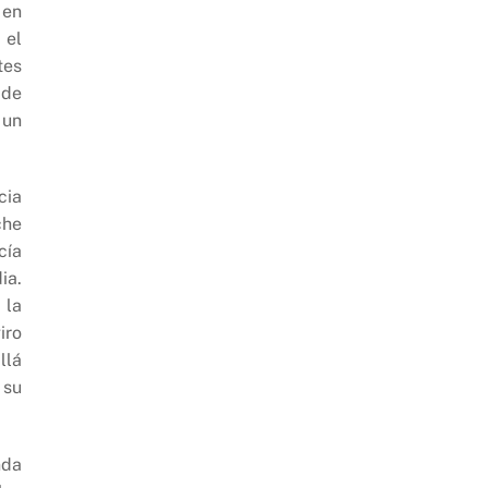
 en
 el
tes
 de
 un
cia
che
cía
ia.
 la
iro
llá
 su
nda