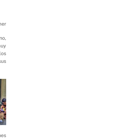
mer
no,
muy
los
sus
nes