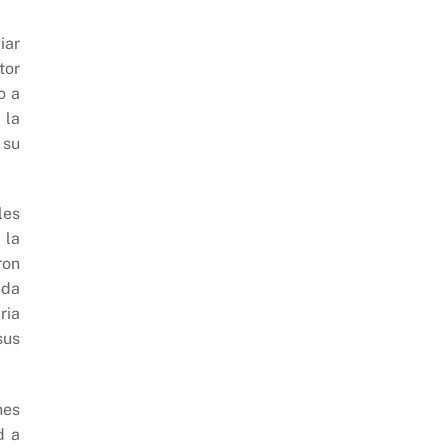
iar
tor
o a
 la
 su
les
 la
ron
ada
ria
sus
nes
d a