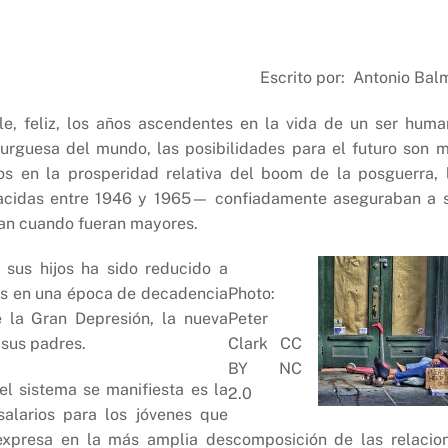
Escrito por: Antonio Bal
e, feliz, los años ascendentes en la vida de un ser huma
burguesa del mundo, las posibilidades para el futuro son 
s en la prosperidad relativa del boom de la posguerra, 
acidas entre 1946 y 1965— confiadamente aseguraban a 
eran cuando fueran mayores.
 sus hijos ha sido reducido a
imos en una época de decadencia
Photo:
 la Gran Depresión, la nueva
Peter
 sus padres.
Clark CC
BY NC
el sistema se manifiesta es la
2.0
alarios para los jóvenes que
expresa en la más amplia descomposición de las relacio