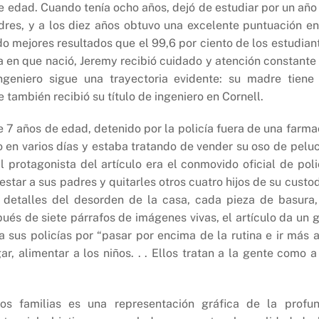
e edad. Cuando tenía ocho años, dejó de estudiar por un año
dres, y a los diez años obtuvo una excelente puntuación en
o mejores resultados que el 99,6 por ciento de los estudian
 en que nació, Jeremy recibió cuidado y atención constante
geniero sigue una trayectoria evidente: su madre tiene
 también recibió su título de ingeniero en Cornell.
e 7 años de edad, detenido por la policía fuera de una farma
o en varios días y estaba tratando de vender su oso de pelu
 protagonista del artículo era el conmovido oficial de poli
star a sus padres y quitarles otros cuatro hijos de su custod
s detalles del desorden de la casa, cada pieza de basura,
ués de siete párrafos de imágenes vivas, el artículo da un g
 a sus policías por “pasar por encima de la rutina e ir más a
r, alimentar a los niños. . . Ellos tratan a la gente como a
os familias es una representación gráfica de la profu