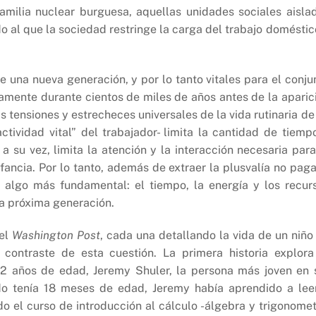
familia nuclear burguesa, aquellas unidades sociales aisla
o al que la sociedad restringe la carga del trabajo doméstic
e una nueva generación, y por lo tanto vitales para el conju
vamente durante cientos de miles de años antes de la aparic
as tensiones y estrecheces universales de la vida rutinaria de
ctividad vital” del trabajador- limita la cantidad de tiemp
 a su vez, limita la atención y la interacción necesaria para
fancia. Por lo tanto, además de extraer la plusvalía no pag
de algo más fundamental: el tiempo, la energía y los recur
la próxima generación.
 el
Washington Post
, cada una detallando la vida de un niño
contraste de esta cuestión. La primera historia explora
12 años de edad, Jeremy Shuler, la persona más joven en 
do tenía 18 meses de edad, Jeremy había aprendido a lee
do el curso de introducción al cálculo -álgebra y trigonomet