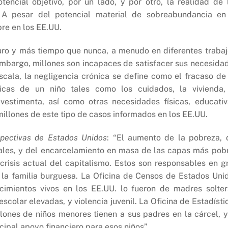
encial objetivo, por un lado, y por otro, la realidad de 
 A pesar del potencial material de sobreabundancia en
re en los EE.UU.
uro y más tiempo que nunca, a menudo en diferentes trabaj
embargo, millones son incapaces de satisfacer sus necesida
cala, la negligencia crónica se define como el fracaso de
icas de un niño tales como los cuidados, la vivienda,
 vestimenta, así como otras necesidades físicas, educativ
illones de este tipo de casos informados en los EE.UU.
pectivas de Estados Unidos
: “El aumento de la pobreza, 
ciales, y del encarcelamiento en masa de las capas más pob
 crisis actual del capitalismo. Estos son responsables en g
e la familia burguesa. La Oficina de Censos de Estados Uni
imientos vivos en los EE.UU. lo fueron de madres solter
colar elevadas, y violencia juvenil. La Oficina de Estadísti
llones de niños menores tienen a sus padres en la cárcel, y
ipal apoyo financiero para esos niños”.