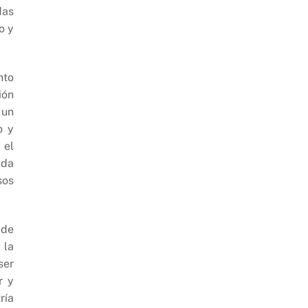
das
o y
nto
ión
 un
o y
 el
ada
sos
 de
 la
ser
r y
ría