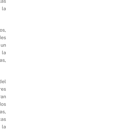
las
 la
os,
des
 un
 la
as,
del
res
ran
dos
as,
cas
 la