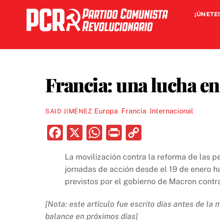
Skip
¡ÚNETE!
to
content
Francia: una lucha en
Europa
,
Francia
,
Internacional
SAID JIMÉNEZ
F
X
W
P
C
a
h
ri
o
La movilización contra la reforma de las p
c
at
nt
p
jornadas de acción desde el 19 de enero h
e
s
y
previstos por el gobierno de Macron contra 
b
A
Li
[Nota: este artículo fue escrito días antes de la
o
p
n
balance en próximos días]