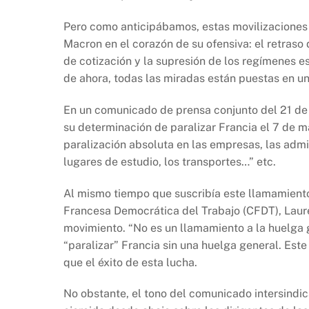
o
p
k
k
Pero como anticipábamos, estas movilizaciones 
Macron en el corazón de su ofensiva: el retraso 
de cotización y la supresión de los regímenes es
de ahora, todas las miradas están puestas en u
En un comunicado de prensa conjunto del 21 de f
su determinación de paralizar Francia el 7 de 
paralización absoluta en las empresas, las admin
lugares de estudio, los transportes…” etc.
Al mismo tiempo que suscribía este llamamiento 
Francesa Democrática del Trabajo (CFDT), Laure
movimiento. “No es un llamamiento a la huelga g
“paralizar” Francia sin una huelga general. Es
que el éxito de esta lucha.
No obstante, el tono del comunicado intersindic