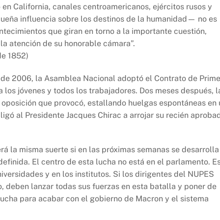
n California, canales centroamericanos, ejércitos rusos y
queña influencia sobre los destinos de la humanidad— no es
ecimientos que giran en torno a la importante cuestión,
la atención de su honorable cámara”.
 de 1852)
 de 2006, la Asamblea Nacional adoptó el Contrato de Prime
 los jóvenes y todos los trabajadores. Dos meses después, l
va oposición que provocó, estallando huelgas espontáneas en 
ligó al Presidente Jacques Chirac a arrojar su recién aproba
erá la misma suerte si en las próximas semanas se desarrolla
efinida. El centro de esta lucha no está en el parlamento. E
universidades y en los institutos. Si los dirigentes del NUPES
o, deben lanzar todas sus fuerzas en esta batalla y poner de
 lucha para acabar con el gobierno de Macron y el sistema