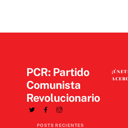
PCR: Partido
¡ÚNET
ACER
Comunista
Revolucionario
POSTS RECIENTES