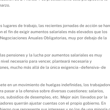
marzo.
s lugares de trabajo, las recientes jornadas de acción se han
n el fin de exigir aumentos salariales más elevados que los
s Negociaciones Anuales Obligatorias, muy por debajo de la
e las pensiones y la lucha por aumentos salariales es muy
l nivel necesario para vencer, planteará necesaria y
ones, mucho más allá de la única exigencia –defensiva– de
te en un movimiento de huelgas indefinidas, los trabajador
a pasar a la ofensiva sobre diversas cuestiones: salarios,
os, subsidios de desempleo, etc. Mejor aún: llevados por la
jadores querrán ajustar cuentas con el propio gobierno. En
gobierno que represente sus intereses y no los de una minoría 