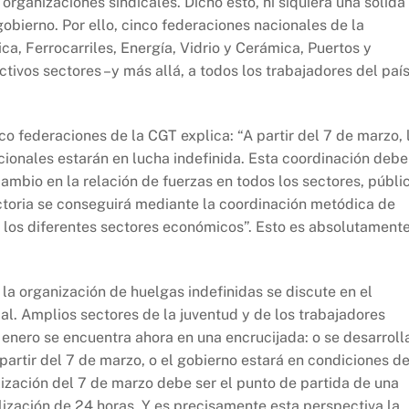
 organizaciones sindicales. Dicho esto, ni siquiera una sólida
obierno. Por ello, cinco federaciones nacionales de la
a, Ferrocarriles, Energía, Vidrio y Cerámica, Puertos y
tivos sectores –y más allá, a todos los trabajadores del paí
 federaciones de la CGT explica: “A partir del 7 de marzo, 
cionales estarán en lucha indefinida. Esta coordinación debe
ambio en la relación de fuerzas en todos los sectores, públi
ictoria se conseguirá mediante la coordinación metódica de
e los diferentes sectores económicos”. Esto es absolutament
 la organización de huelgas indefinidas se discute en el
al. Amplios sectores de la juventud y de los trabajadores
nero se encuentra ahora en una encrucijada: o se desarroll
artir del 7 de marzo, o el gobierno estará en condiciones d
lización del 7 de marzo debe ser el punto de partida de una
ilización de 24 horas. Y es precisamente esta perspectiva la