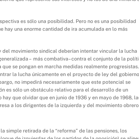
spectiva es sólo una posibilidad. Pero no es una posibilidad
ue hay una enorme cantidad de ira acumulada en lo más
y del movimiento sindical deberían intentar vincular la lucha
generalizada – más combativa– contra el conjunto de la polít
ra que se pongan en marcha medidas realmente progresistas.
trar la lucha únicamente en el proyecto de ley del gobierno
mbargo, no impedirá necesariamente que este potencial se
ón es sólo un obstáculo relativo para el desarrollo de un
 hay que olvidar que en junio de 1936 y en mayo de 1968, la
esa a los dirigentes de la izquierda y del movimiento obrero
la simple retirada de la “reforma” de las pensiones, los
loque de izquierdas de los partidos de la oposición) se alin