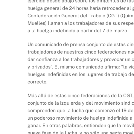
ejercida desde abajo sobre los dirigentes de las
huelga general de 24 horas haría retroceder al g
Confederación General del Trabajo (CGT) (Químic
Muelles) llaman a los trabajadores de sus respec
a la huelga indefinida a partir del 7 de marzo.
Un comunicado de prensa conjunto de estas cinco
trabajadores de nuestras cinco federaciones na
dar confianza a los trabajadores y provocar un c
y privados”. El mismo comunicado afirma: “la v
huelgas indefinidas en los lugares de trabajo d
correcto.
Más allá de estas cinco federaciones de la CGT,
conjunto de la izquierda y del movimiento sindic
comprenden que la lucha que comenzó el 19 de e
un poderoso movimiento de huelga indefinida a p
ganar. En otras palabras, entienden que la movi
nueva fase de la lucha, y no sólo una sexta mov