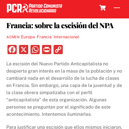
Skip
Cart
Men
to
19 ENERO, 2023
content
Francia: sobre la escisión del NPA
Europa
,
Francia
,
Internacional
ADMIN
F
X
W
P
C
a
h
ri
o
La escisión del Nuevo Partido Anticapitalista no
c
at
nt
p
despierta gran interés en la masa de la población y no
e
s
y
cambiará nada en el desarrollo de la lucha de clases
b
A
Li
en Francia. Sin embargo, una capa de la juventud y de
la clase obrera simpatizaba con el perfil
o
p
n
“anticapitalista” de esta organización. Algunas
o
p
k
personas se preguntan por el significado de este
k
acontecimiento. Intentemos iluminarles.
Para justificar una escisión que ellos mismos iniciaron,