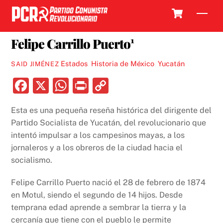
Skip
Cart
Men
to
3 ENERO, 2024
content
Felipe Carrillo Puerto¹
Estados
,
Historia de México
,
Yucatán
SAID JIMÉNEZ
F
X
W
P
C
a
h
ri
o
Esta es una pequeña reseña histórica del dirigente del
c
at
nt
p
Partido Socialista de Yucatán, del revolucionario que
e
s
y
intentó impulsar a los campesinos mayas, a los
b
A
Li
jornaleros y a los obreros de la ciudad hacia el
socialismo.
o
p
n
o
p
k
Felipe Carrillo Puerto nació el 28 de febrero de 1874
k
en Motul, siendo el segundo de 14 hijos. Desde
temprana edad aprende a sembrar la tierra y la
cercanía que tiene con el pueblo le permite