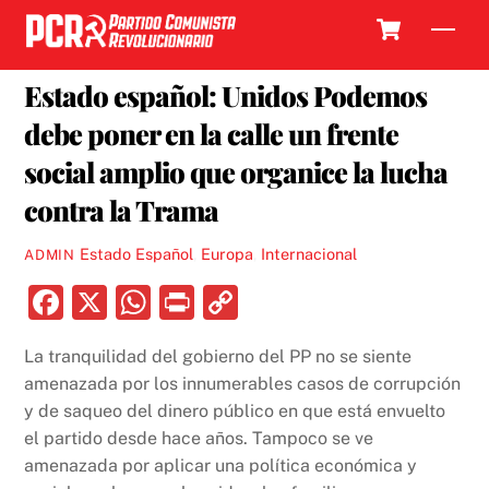
Skip
Cart
Men
to
2 MAYO, 2017
content
Estado español: Unidos Podemos
debe poner en la calle un frente
social amplio que organice la lucha
contra la Trama
Estado Español
,
Europa
,
Internacional
ADMIN
F
X
W
P
C
a
h
ri
o
La tranquilidad del gobierno del PP no se siente
c
at
nt
p
amenazada por los innumerables casos de corrupción
e
s
y
y de saqueo del dinero público en que está envuelto
b
A
Li
el partido desde hace años. Tampoco se ve
amenazada por aplicar una política económica y
o
p
n