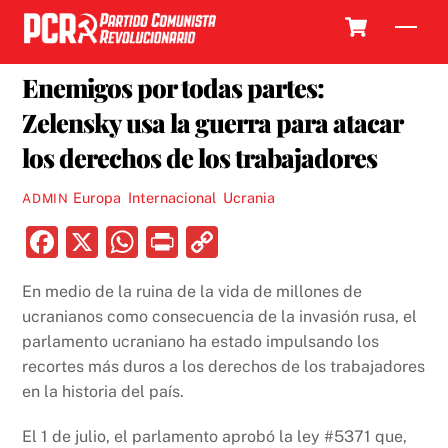
Skip
Cart
Men
to
11 OCTUBRE, 2022
content
Enemigos por todas partes:
Zelensky usa la guerra para atacar
los derechos de los trabajadores
Europa
,
Internacional
,
Ucrania
ADMIN
F
X
W
P
C
a
h
ri
o
En medio de la ruina de la vida de millones de
c
at
nt
p
ucranianos como consecuencia de la invasión rusa, el
e
s
y
parlamento ucraniano ha estado impulsando los
b
A
Li
recortes más duros a los derechos de los trabajadores
en la historia del país.
o
p
n
o
p
k
El 1 de julio, el parlamento aprobó la ley #5371 que,