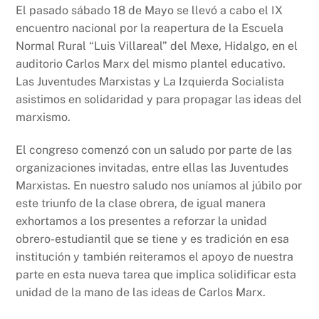
b
A
Li
El pasado sábado 18 de Mayo se llevó a cabo el IX
encuentro nacional por la reapertura de la Escuela
o
p
n
Normal Rural “Luis Villareal” del Mexe, Hidalgo, en el
o
p
k
auditorio Carlos Marx del mismo plantel educativo.
k
Las Juventudes Marxistas y La Izquierda Socialista
asistimos en solidaridad y para propagar las ideas del
marxismo.
El congreso comenzó con un saludo por parte de las
organizaciones invitadas, entre ellas las Juventudes
Marxistas. En nuestro saludo nos uníamos al júbilo por
este triunfo de la clase obrera, de igual manera
exhortamos a los presentes a reforzar la unidad
obrero-estudiantil que se tiene y es tradición en esa
institución y también reiteramos el apoyo de nuestra
parte en esta nueva tarea que implica solidificar esta
unidad de la mano de las ideas de Carlos Marx.