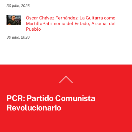
30 julio, 2026
Óscar Chávez Fernández: La Guitarra como
MartilloPatrimonio del Estado, Arsenal del
Pueblo
30 julio, 2026
Back
To
Top
PCR: Partido Comunista
Revolucionario