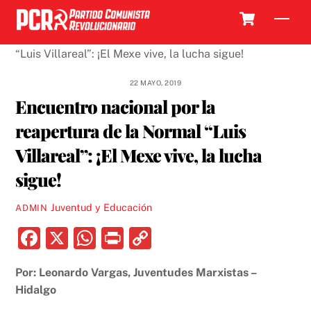
Skip
Cart
Men
to
content
22 MAYO, 2019
Encuentro nacional por la
reapertura de la Normal “Luis
Villareal”: ¡El Mexe vive, la lucha
sigue!
Juventud y Educación
ADMIN
F
X
W
P
C
a
h
ri
o
Por: Leonardo Vargas, Juventudes Marxistas –
c
at
nt
p
Hidalgo
e
s
y