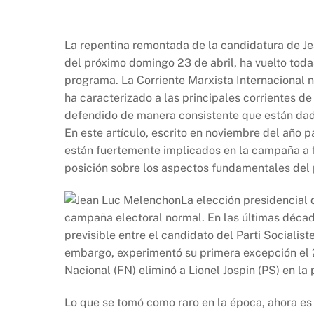
a
h
ri
o
c
at
nt
p
e
s
y
La repentina remontada de la candidatura de Je
b
A
Li
del próximo domingo 23 de abril, ha vuelto tod
programa. La Corriente Marxista Internacional n
o
p
n
ha caracterizado a las principales corrientes d
o
p
k
defendido de manera consistente que están dadas
k
En este artículo, escrito en noviembre del año
están fuertemente implicados en la campaña a 
posición sobre los aspectos fundamentales del
La elección presidencial
campaña electoral normal. En las últimas décad
previsible entre el candidato del Parti Socialist
embargo, experimentó su primera excepción el 2
Nacional (FN) eliminó a Lionel Jospin (PS) en la
Lo que se tomó como raro en la época, ahora e