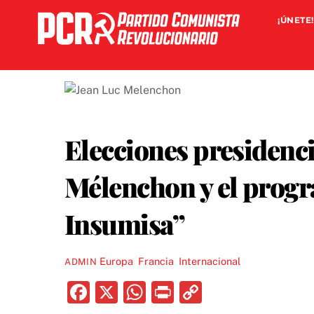
Skip
¡ÚNETE!
to
content
Elecciones presidenci
Mélenchon y el progr
Insumisa”
Europa
,
Francia
,
Internacional
ADMIN
F
X
W
P
C