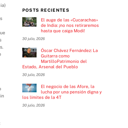
ia)
POSTS RECIENTES
as
El auge de las «Cucarachas»
de India: ¡no nos retiraremos
hasta que caiga Modi!
que
30 julio, 2026
s
s.
Óscar Chávez Fernández: La
e
Guitarra como
MartilloPatrimonio del
Estado, Arsenal del Pueblo
30 julio, 2026
El negocio de las Afore, la
o
lucha por una pensión digna y
in
los límites de la 4T
30 julio, 2026
: