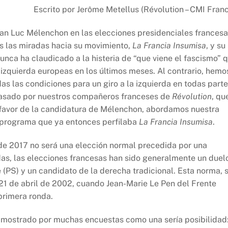
Escrito por Jerôme Metellus (Révolution – CMI Franc
an Luc Mélenchon en las elecciones presidenciales frances
as las miradas hacia su movimiento,
La Francia Insumisa
, y su
unca ha claudicado a la histeria de “que viene el fascismo” 
e izquierda europeas en los últimos meses. Al contrario, hemo
 las condiciones para un giro a la izquierda en todas parte
 pasado por nuestros compañeros franceses de
Révolution
, qu
favor de la candidatura de Mélenchon, abordamos nuestra
 programa que ya entonces perfilaba
La Francia Insumisa
.
 de 2017 no será una elección normal precedida por una
as, las elecciones francesas han sido generalmente un duel
e (PS) y un candidato de la derecha tradicional. Esta norma, s
1 de abril de 2002, cuando Jean-Marie Le Pen del Frente
 primera ronda.
s mostrado por muchas encuestas como una sería posibilidad