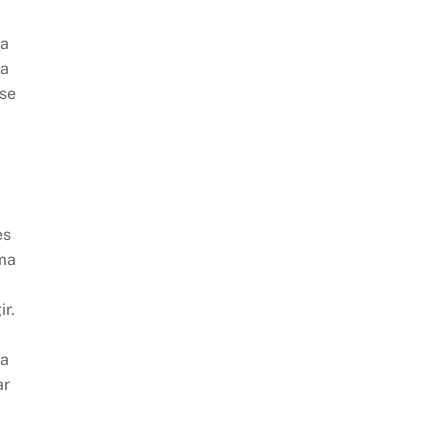
ia
 a
 se
es
ama
ir.
ra
ar