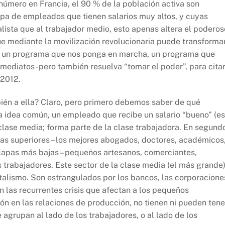
número en Francia, el 90 % de la población activa son
apa de empleados que tienen salarios muy altos, y cuyas
alista que al trabajador medio, esto apenas altera el poderos
que mediante la movilización revolucionaria puede transforma
os un programa que nos ponga en marcha, un programa que
ediatos -pero también resuelva “tomar el poder”, para citar
 2012.
ién a ella? Claro, pero primero debemos saber de qué
a idea común, un empleado que recibe un salario “bueno” (es
 clase media; forma parte de la clase trabajadora. En segund
as superiores – los mejores abogados, doctores, académicos
us capas más bajas – pequeños artesanos, comerciantes,
los trabajadores. Este sector de la clase media (el más grande
pitalismo. Son estrangulados por los bancos, las corporacione
 las recurrentes crisis que afectan a los pequeños
ión en las relaciones de producción, no tienen ni pueden tene
agrupan al lado de los trabajadores, o al lado de los