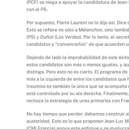
(PCF) se niega a apoyar la candidatura de Jean-
con el PS.
Por supuesto, Pierre Laurent no lo dijo así. Dic
Esto se refiere no sólo a Mélenchon, sino tamb
(PS) y Duflot (Los Verdes). Por lo tanto, el secr
candidatos y “convencerlos” de que acuerden u
Dejando de lado la improbabilidad de este éxit
estos candidatos son más o menos iguales, y qu
distinga. Pero esto no es cierto. El programa de
más a la izquierda de entre los candidatos que
Insumisa es también la única que se acompaña 
está controlado por su ala derecha. Finalmente,
rechaza la estrategia de unas primarias con Fr
No hay tiempo que perder: debemos construir aho
austeridad. Esto es lo que proponen Jean-Luc 
(CMI Francia) apoya este enfoque y se involucra