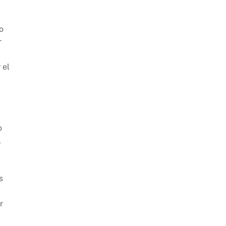
o
r
 el
o
,
)
s
r