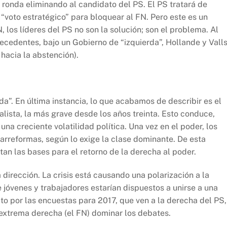
ronda eliminando al candidato del PS. El PS tratará de
“voto estratégico” para bloquear al FN. Pero este es un
 los líderes del PS no son la solución; son el problema. Al
recedentes, bajo un Gobierno de “izquierda”, Hollande y Vall
hacia la abstención).
ada”. En última instancia, lo que acabamos de describir es el
talista, la más grave desde los años treinta. Esto conduce,
una creciente volatilidad política. Una vez en el poder, los
rarreformas, según lo exige la clase dominante. De esta
tan las bases para el retorno de la derecha al poder.
dirección. La crisis está causando una polarización a la
e jóvenes y trabajadores estarían dispuestos a unirse a una
ito por las encuestas para 2017, que ven a la derecha del PS,
a extrema derecha (el FN) dominar los debates.