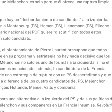
Luc Mélenchon, es solo porque él ofrece una ruptura limpia
e que hay un “desbordamiento de candidatos” a la izquierda.
ién a Montebourg (PS), Hamon (PS), Lienemann (PS), Filoche
etario nacional del PCF quiere “discutir” con todos estos
n solo candidato.
o, el planteamiento de Pierre Laurent presupone que todos
e en su programa y estrategia no hay nada decisivo que los
 Mélenchon no solo es uno de los más a la izquierda, si no el
 hemos mencionado; además, la candidatura de la Francia
de una estrategia de ruptura con un PS desacreditado y que
 a diferencia de los cuatro candidatos del PS, Mélenchon
ançois Hollande, Manuel Valls y compañía.
ra una alternativa a la izquierda del PS y de sus políticas 
Mélenchon y sus compañeros en La Francia Insumisa.
Révolut
rá.