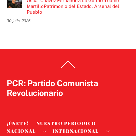
Óscar Chávez Fernández: La Guitarra como
MartilloPatrimonio del Estado, Arsenal del
Pueblo
30 julio, 2026
Back
To
Top
PCR: Partido Comunista
Revolucionario
¡ÚNETE!
NUESTRO PERIODICO
NACIONAL
INTERNACIONAL