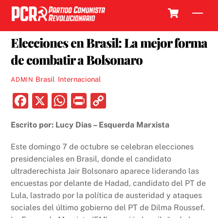
Skip
Cart
Men
to
3 OCTUBRE, 2018
content
Elecciones en Brasil: La mejor forma
de combatir a Bolsonaro
Brasil
,
Internacional
ADMIN
F
X
W
P
C
a
h
ri
o
Escrito por: Lucy Dias – Esquerda Marxista
c
at
nt
p
e
s
y
Este domingo 7 de octubre se celebran elecciones
b
A
Li
presidenciales en Brasil, donde el candidato
ultraderechista Jair Bolsonaro aparece liderando las
o
p
n
encuestas por delante de Hadad, candidato del PT de
o
p
k
Lula, lastrado por la política de austeridad y ataques
k
sociales del último gobierno del PT de Dilma Roussef.