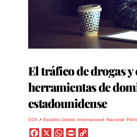
El tráfico de drogas y
herramientas de dom
estadounidense
Estados Unidos
,
Internacional
,
Nacional
,
Polit
OCR ☭
F
X
W
P
C