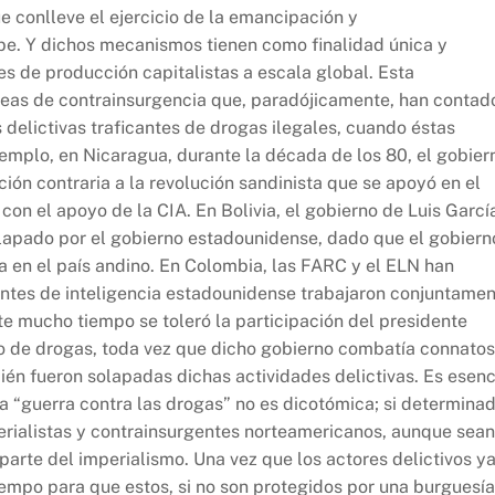
e conlleve el ejercicio de la emancipación y
be. Y dichos mecanismos tienen como finalidad única y
es de producción capitalistas a escala global. Esta
areas de contrainsurgencia que, paradójicamente, han contad
delictivas traficantes de drogas ilegales, cuando éstas
jemplo, en Nicaragua, durante la década de los 80, el gobier
ión contraria a la revolución sandinista que se apoyó en el
con el apoyo de la CIA. En Bolivia, el gobierno de Luis Garcí
lapado por el gobierno estadounidense, dado que el gobiern
 en el país andino. En Colombia, las FARC y el ELN han
entes de inteligencia estadounidense trabajaron conjuntame
e mucho tiempo se toleró la participación del presidente
co de drogas, toda vez que dicho gobierno combatía connatos
ién fueron solapadas dichas actividades delictivas. Es esenc
da “guerra contra las drogas” no es dicotómica; si determina
perialistas y contrainsurgentes norteamericanos, aunque sean
parte del imperialismo. Una vez que los actores delictivos y
tiempo para que estos, si no son protegidos por una burguesía