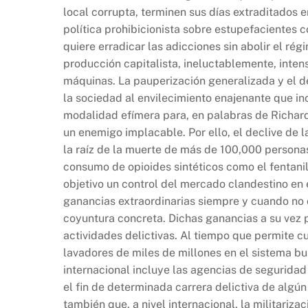
local corrupta, terminen sus días extraditados 
política prohibicionista sobre estupefacientes 
quiere erradicar las adicciones sin abolir el r
producción capitalista, ineluctablemente, intens
máquinas. La pauperización generalizada y el
la sociedad al envilecimiento enajenante que in
modalidad efímera para, en palabras de Richard
un enemigo implacable. Por ello, el declive de
la raíz de la muerte de más de 100,000 persona
consumo de opioides sintéticos como el fentanil
objetivo un control del mercado clandestino en 
ganancias extraordinarias siempre y cuando no c
coyuntura concreta. Dichas ganancias a su vez 
actividades delictivas. Al tiempo que permite c
lavadores de miles de millones en el sistema bur
internacional incluye las agencias de segurid
el fin de determinada carrera delictiva de algún 
también que, a nivel internacional, la militariza