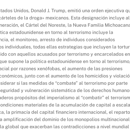
stados Unidos, Donald J. Trump, emitió una orden ejecutiva q
cárteles de la droga» mexicanos. Esta designación incluye al
eneración, el Cártel del Noreste, la Nueva Familia Michoacana
ítica estadounidense en torno al terrorismo incluye la
ancia, el monitoreo, arresto de individuos considerados
 individuales, todas ellas estrategias que incluyen la tortu
cido con aquellos acusados por terrorismo y encarcelados en
ue supone la política estadounidense en torno al terrorismo
racial por razones xenófobas, el aumento de las presiones
conómicos, junto con el aumento de los homicidios y violaci
iderar si las medidas de “combate” al terrorismo por parte
eguridad y vulneración sistemática de los derechos humano
deros propósitos del imperialismo al “combatir” el terroris
condiciones materiales de la acumulación de capital a escal
, la primacía del capital financiero internacional, el reparto
la amplificación del dominio de los monopolios multinaciona
la global que exacerban las contradicciones a nivel mundial