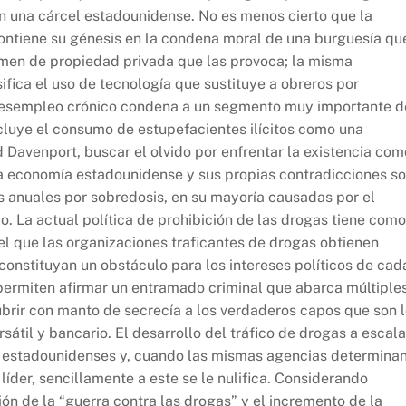
en una cárcel estadounidense. No es menos cierto que la
contiene su génesis en la condena moral de una burguesía qu
égimen de propiedad privada que las provoca; la misma
ifica el uso de tecnología que sustituye a obreros por
 desempleo crónico condena a un segmento muy importante d
cluye el consumo de estupefacientes ilícitos como una
 Davenport, buscar el olvido por enfrentar la existencia com
 la economía estadounidense y sus propias contradicciones s
s anuales por sobredosis, en su mayoría causadas por el
o. La actual política de prohibición de las drogas tiene como
el que las organizaciones traficantes de drogas obtienen
onstituyan un obstáculo para los intereses políticos de cad
permiten afirmar un entramado criminal que abarca múltiple
ubrir con manto de secrecía a los verdaderos capos que son 
sátil y bancario. El desarrollo del tráfico de drogas a escala
ad estadounidenses y, cuando las mismas agencias determina
líder, sencillamente a este se le nulifica. Considerando
ción de la “guerra contra las drogas” y el incremento de la