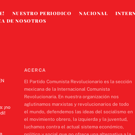
Top
E!
NUESTRO PERIODICO
NACIONAL
INTER
CA DE NOSOTROS
ACERCA
EN
El Partido Comunista Revolucionario es la sección
mexicana de la Internacional Comunista
Revolucionaria. En nuestra organización nos
aglutinamos marxistas y revolucionarios de todo
a: ¡no
el mundo, defendemos las ideas del socialismo en
di!
el movimiento obrero, la izquierda y la juventud,
luchamos contra el actual sistema económico,
a
político y social que no ofrece una alternativa a la