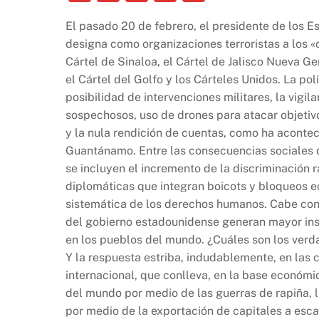
a
h
ri
o
El pasado 20 de febrero, el presidente de los E
c
at
nt
p
designa como organizaciones terroristas a los «
e
s
y
Cártel de Sinaloa, el Cártel de Jalisco Nueva G
b
A
Li
el Cártel del Golfo y los Cárteles Unidos. La pol
posibilidad de intervenciones militares, la vigil
o
p
n
sospechosos, uso de drones para atacar objetivos
o
p
k
y la nula rendición de cuentas, como ha aconte
k
Guantánamo. Entre las consecuencias sociales q
se incluyen el incremento de la discriminación 
diplomáticas que integran boicots y bloqueos e
sistemática de los derechos humanos. Cabe cons
del gobierno estadounidense generan mayor ins
en los pueblos del mundo. ¿Cuáles son los verda
Y la respuesta estriba, indudablemente, en las 
internacional, que conlleva, en la base económica
del mundo por medio de las guerras de rapiña, 
por medio de la exportación de capitales a esca