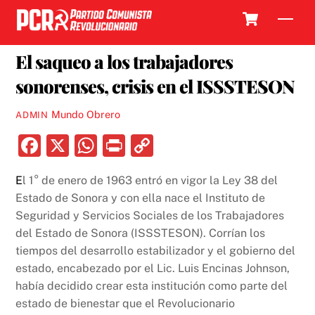
Skip
Cart
Men
to
12 ABRIL, 2021
content
El saqueo a los trabajadores
sonorenses, crisis en el ISSSTESON
Mundo Obrero
ADMIN
F
X
W
P
C
a
h
ri
o
E
l 1° de enero de 1963 entró en vigor la Ley 38 del
c
at
nt
p
Estado de Sonora y con ella nace el Instituto de
e
s
y
Seguridad y Servicios Sociales de los Trabajadores
b
A
Li
del Estado de Sonora (ISSSTESON). Corrían los
tiempos del desarrollo estabilizador y el gobierno del
o
p
n
estado, encabezado por el Lic. Luis Encinas Johnson,
o
p
k
había decidido crear esta institución como parte del
k
estado de bienestar que el Revolucionario