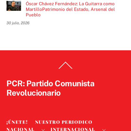
Óscar Chávez Fernández: La Guitarra como
MartilloPatrimonio del Estado, Arsenal del
Pueblo
30 julio, 2026
Back
To
Top
PCR: Partido Comunista
Revolucionario
¡ÚNETE!
NUESTRO PERIODICO
NACIONAL
INTERNACIONAL