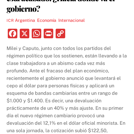
gobierno?
Argentina
,
Economía
,
Internacional
ICR
F
X
W
P
C
a
h
ri
o
Milei y Caputo, junto con todos los partidos del
c
at
nt
p
régimen político que los sostienen, están llevando a la
e
s
y
clase trabajadora a un abismo cada vez más
b
A
Li
profundo. Ante el fracaso del plan económico,
recientemente el gobierno anunció que levantará el
o
p
n
cepo al dólar para personas físicas y aplicará un
o
p
k
esquema de bandas cambiarias entre un rango de
k
$1.000 y $1.400. Es decir, una devaluación
prácticamente de un 40% y más ajuste. En su primer
día el nuevo régimen cambiario provocó una
devaluación del 12,1% en el dólar oficial minorista. En
una sola jornada, la cotización subió $122,50,