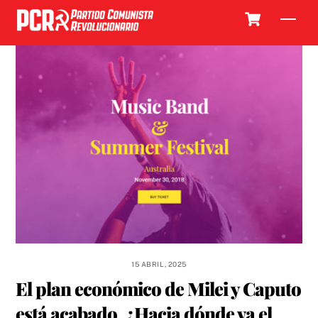
Skip
Cart
Men
to
content
15 ABRIL, 2025
El plan económico de Milei y Caputo
está acabado. ¿Hacia dónde va el