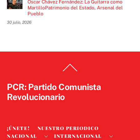
Óscar Chávez Fernández: La Guitarra como
MartilloPatrimonio del Estado, Arsenal del
Pueblo
30 julio, 2026
Back
To
Top
PCR: Partido Comunista
Revolucionario
¡ÚNETE!
NUESTRO PERIODICO
NACIONAL
INTERNACIONAL